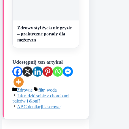
Zdrowy styl życia nie gryzie
– praktyczne porady dla
mężczyzn
Udostępnij ten artykuł
Kategorie
Tagi
Zdrowie
filtr
,
woda
Jak radzić sobie z chorobami
palców i dłoni?
ABC depilacji laserowej