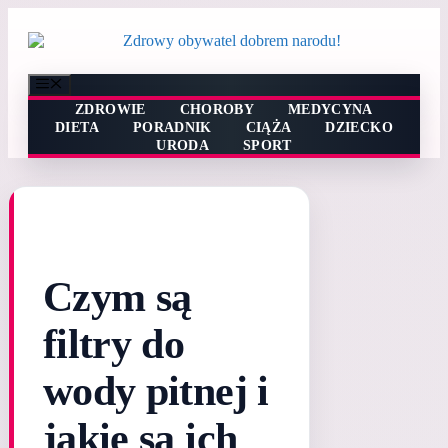
Przejdź
do
treści
Menu
ZDROWIE
CHOROBY
MEDYCYNA
DIETA
PORADNIK
CIĄŻA
DZIECKO
URODA
SPORT
Czym są
filtry do
wody pitnej i
jakie są ich