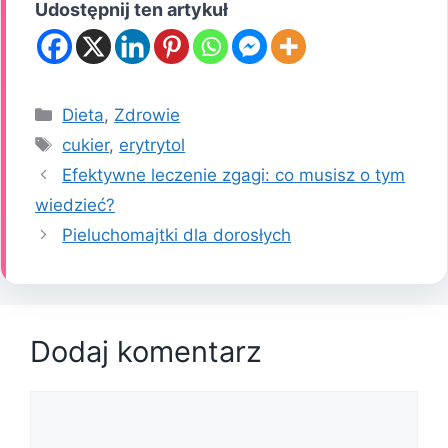
Udostępnij ten artykuł
Kategorie
Dieta
,
Zdrowie
Tagi
cukier
,
erytrytol
Efektywne leczenie zgagi: co musisz o tym
wiedzieć?
Pieluchomajtki dla dorosłych
Dodaj komentarz
Komentarz