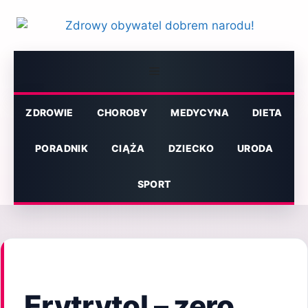
Przejdź
do
treści
Menu
ZDROWIE
CHOROBY
MEDYCYNA
DIETA
PORADNIK
CIĄŻA
DZIECKO
URODA
SPORT
Erytrytol – zero