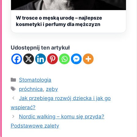
W trosce o męską urodę – najlepsze
kosmetyki i perfumy dla mężczyzn
Udostępnij ten artykuł
Kategorie
Stomatologia
Tagi
próchnica
,
zęby
Jak przebiega rozwój dziecka i jak go
wspierać?
Nordic walking – komu się przyda?
Podstawowe zalety