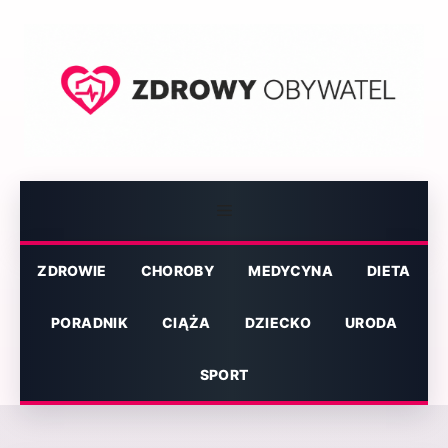
Przejdź
do
treści
Menu
ZDROWIE
CHOROBY
MEDYCYNA
DIETA
PORADNIK
CIĄŻA
DZIECKO
URODA
SPORT