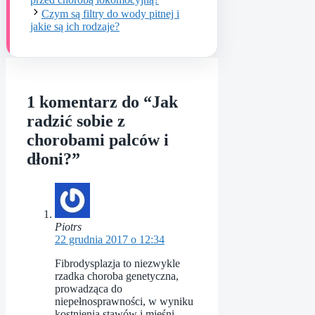
Czym są filtry do wody pitnej i
jakie są ich rodzaje?
1 komentarz do “Jak
radzić sobie z
chorobami palców i
dłoni?”
Piotrs
22 grudnia 2017 o 12:34
Fibrodysplazja to niezwykle
rzadka choroba genetyczna,
prowadząca do
niepełnosprawności, w wyniku
kostnienia stawów i mięśni .