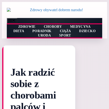
Przejdź
do
treści
Menu
ZDROWIE
CHOROBY
MEDYCYNA
DIETA
PORADNIK
CIĄŻA
DZIECKO
URODA
SPORT
Jak radzić
sobie z
chorobami
palców i