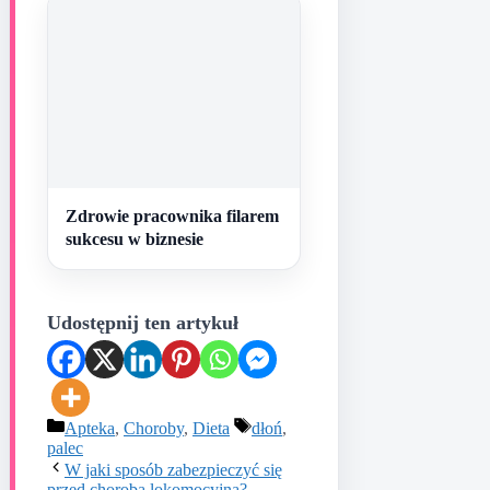
Zdrowie pracownika filarem
sukcesu w biznesie
Udostępnij ten artykuł
Kategorie
Tagi
Apteka
,
Choroby
,
Dieta
dłoń
,
palec
W jaki sposób zabezpieczyć się
przed chorobą lokomocyjną?