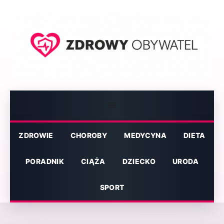
Przejdź
do
treści
Menu
ZDROWIE
CHOROBY
MEDYCYNA
DIETA
PORADNIK
CIĄŻA
DZIECKO
URODA
SPORT