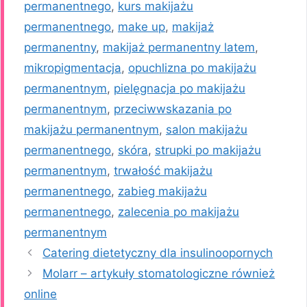
permanentnego
,
kurs makijażu
permanentnego
,
make up
,
makijaż
permanentny
,
makijaż permanentny latem
,
mikropigmentacja
,
opuchlizna po makijażu
permanentnym
,
pielęgnacja po makijażu
permanentnym
,
przeciwwskazania po
makijażu permanentnym
,
salon makijażu
permanentnego
,
skóra
,
strupki po makijażu
permanentnym
,
trwałość makijażu
permanentnego
,
zabieg makijażu
permanentnego
,
zalecenia po makijażu
permanentnym
Catering dietetyczny dla insulinoopornych
Molarr – artykuły stomatologiczne również
online