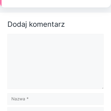
Dodaj komentarz
Komentarz
Nazwa
E-