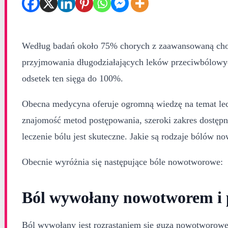
Według badań około 75% chorych z zaawansowaną ch
przyjmowania długodziałających leków przeciwbólow
odsetek ten sięga do 100%.
Obecna medycyna oferuje ogromną wiedzę na temat lecz
znajomość metod postępowania, szeroki zakres dostępny
leczenie bólu jest skuteczne. Jakie są rodzaje bólów n
Obecnie wyróżnia się następujące bóle nowotworowe:
Ból wywołany nowotworem i 
Ból wywołany jest rozrastaniem się guza nowotworowe