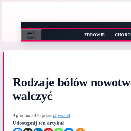
Przejdź
do
treści
ZDROWIE
CHORO
Menu
Rodzaje bólów nowotwo
walczyć
9 grudnia 2016
przez
obywatel
Udostępnij ten artykuł