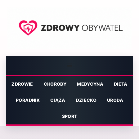
Przejdź
do
treści
Menu
ZDROWIE
CHOROBY
MEDYCYNA
DIETA
PORADNIK
CIĄŻA
DZIECKO
URODA
SPORT