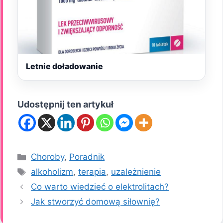
Letnie doładowanie
Udostępnij ten artykuł
Kategorie
Choroby
,
Poradnik
Tagi
alkoholizm
,
terapia
,
uzależnienie
Co warto wiedzieć o elektrolitach?
Jak stworzyć domową siłownię?