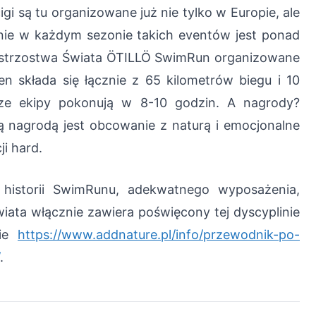
 są tu organizowane już nie tylko w Europie, ale
znie w każdym sezonie takich eventów jest ponad
istrzostwa Świata ÖTILLÖ SwimRun organizowane
n składa się łącznie z 65 kilometrów biegu i 10
psze ekipy pokonują w 8-10 godzin. A nagrody?
zą nagrodą jest obcowanie z naturą i emocjonalne
i hard.
 historii SwimRunu, adekwatnego wyposażenia,
ata włącznie zawiera poświęcony tej dyscyplinie
nie
https://www.addnature.pl/info/przewodnik-po-
.