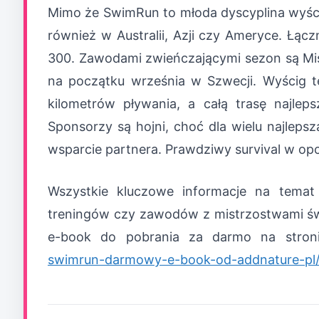
Mimo że SwimRun to młoda dyscyplina wyścigi
również w Australii, Azji czy Ameryce. Łąc
300. Zawodami zwieńczającymi sezon są M
na początku września w Szwecji. Wyścig te
kilometrów pływania, a całą trasę najle
Sponsorzy są hojni, choć dla wielu najleps
wsparcie partnera. Prawdziwy survival w opcj
Wszystkie kluczowe informacje na temat
treningów czy zawodów z mistrzostwami świ
e-book do pobrania za darmo na stro
swimrun-darmowy-e-book-od-addnature-pl/