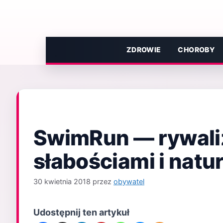
Przejdź
do
treści
ZDROWIE
CHOROBY
SwimRun — rywali
słabościami i natu
30 kwietnia 2018
przez
obywatel
Udostępnij ten artykuł