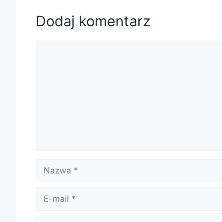
Dodaj komentarz
Komentarz
Nazwa
E-
mail
Witryna