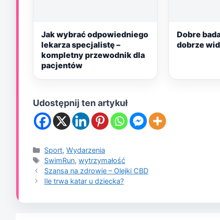
Jak wybrać odpowiedniego
Dobre bada
lekarza specjalistę –
dobrze wid
kompletny przewodnik dla
pacjentów
Udostępnij ten artykuł
Kategorie
Sport
,
Wydarzenia
Tagi
SwimRun
,
wytrzymałość
Szansa na zdrowie – Olejki CBD
Ile trwa katar u dziecka?