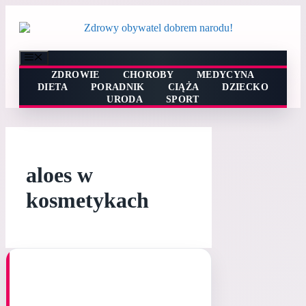
Przejdź
do
treści
Menu
ZDROWIE
CHOROBY
MEDYCYNA
DIETA
PORADNIK
CIĄŻA
DZIECKO
URODA
SPORT
aloes w
kosmetykach