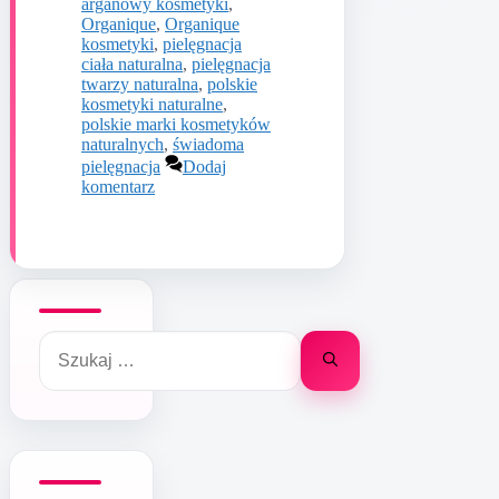
arganowy kosmetyki
,
Organique
,
Organique
kosmetyki
,
pielęgnacja
ciała naturalna
,
pielęgnacja
twarzy naturalna
,
polskie
kosmetyki naturalne
,
polskie marki kosmetyków
naturalnych
,
świadoma
pielęgnacja
Dodaj
komentarz
Szukaj: