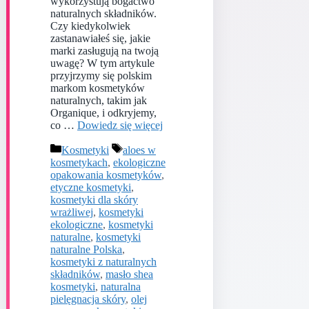
wykorzystują bogactwo
naturalnych składników.
Czy kiedykolwiek
zastanawiałeś się, jakie
marki zasługują na twoją
uwagę? W tym artykule
przyjrzymy się polskim
markom kosmetyków
naturalnych, takim jak
Organique, i odkryjemy,
co …
Dowiedz się więcej
Kategorie
Tagi
Kosmetyki
aloes w
kosmetykach
,
ekologiczne
opakowania kosmetyków
,
etyczne kosmetyki
,
kosmetyki dla skóry
wrażliwej
,
kosmetyki
ekologiczne
,
kosmetyki
naturalne
,
kosmetyki
naturalne Polska
,
kosmetyki z naturalnych
składników
,
masło shea
kosmetyki
,
naturalna
pielęgnacja skóry
,
olej