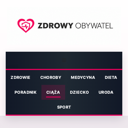
Przejdź
do
treści
Menu
ZDROWIE
CHOROBY
MEDYCYNA
DIETA
PORADNIK
CIĄŻA
DZIECKO
URODA
SPORT