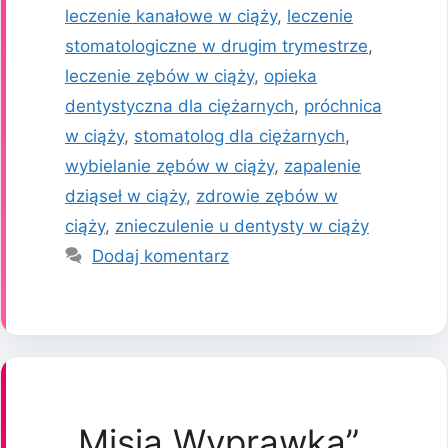
leczenie kanałowe w ciąży
,
leczenie
stomatologiczne w drugim trymestrze
,
leczenie zębów w ciąży
,
opieka
dentystyczna dla ciężarnych
,
próchnica
w ciąży
,
stomatolog dla ciężarnych
,
wybielanie zębów w ciąży
,
zapalenie
dziąseł w ciąży
,
zdrowie zębów w
ciąży
,
znieczulenie u dentysty w ciąży
Dodaj komentarz
„Misja Wyprawka”