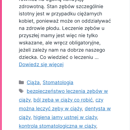
zdrowotną. Stan zębów szczególnie
istotny jest w przypadku ciężarnych
kobiet, ponieważ może on oddziaływać
na zdrowie płodu. Leczenie zębów u
przyszłej mamy jest więc nie tylko
wskazane, ale wręcz obligatoryjne,
jeżeli zależy nam na dobrze naszego
dziecka. Co wiedzieć o leczeniu …
Dowiedz się więcej
Kategorie
Ciąża
,
Stomatologia
Tagi
bezpieczeństwo leczenia zębów w
ciąży
,
ból zęba w ciąży co robić
,
czy
można leczyć zęby w ciąży
,
dentysta w
ciąży
,
higiena jamy ustnej w ciąży
,
kontrola stomatologiczna w ciąży
,