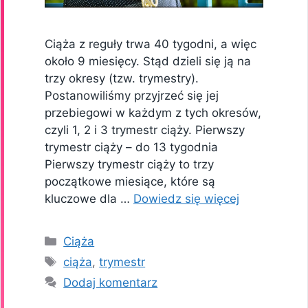
Ciąża z reguły trwa 40 tygodni, a więc
około 9 miesięcy. Stąd dzieli się ją na
trzy okresy (tzw. trymestry).
Postanowiliśmy przyjrzeć się jej
przebiegowi w każdym z tych okresów,
czyli 1, 2 i 3 trymestr ciąży. Pierwszy
trymestr ciąży – do 13 tygodnia
Pierwszy trymestr ciąży to trzy
początkowe miesiące, które są
kluczowe dla …
Dowiedz się więcej
Kategorie
Ciąża
Tagi
ciąża
,
trymestr
Dodaj komentarz