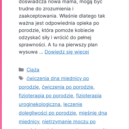
doświadcza nowa mama, mogą być
trudne do zrozumienia i
zaakceptowania. Właśnie dlatego tak
ważna jest odpowiednia opieka po
porodzie, która pomoże kobiecie
odzyskać siły i wrócić do pełnej
sprawności. A tu na pierwszy plan
wysuwa …
Dowiedz się więcej
Kategorie
Ciąża
Tagi
ćwiczenia dna miednicy po
porodzie
,
ćwiczenia po porodzie
,
fizjoterapia po porodzie
,
fizjoterapia
uroginekologiczna
,
leczenie
dolegliwości po porodzie
,
mięśnie dna
miednicy
,
nietrzymanie moczu po