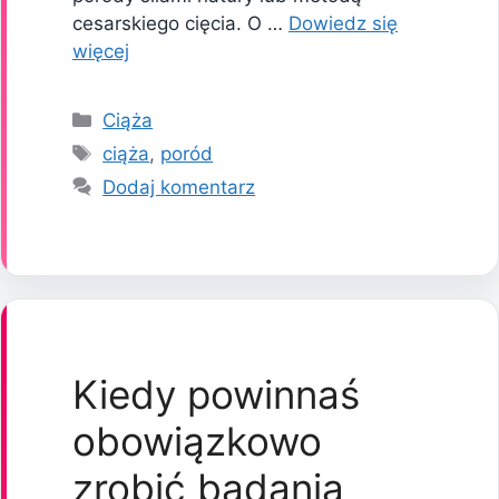
cesarskiego cięcia. O …
Dowiedz się
więcej
Kategorie
Ciąża
Tagi
ciąża
,
poród
Dodaj komentarz
Kiedy powinnaś
obowiązkowo
zrobić badania