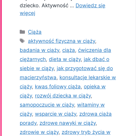
dziecko. Aktywność …
Dowiedz się
więcej
Kategorie
Ciąża
Tagi
aktywność fizyczna w ciąży
,
badania w ciąży
,
ciąża
,
ćwiczenia dla
ciężarnych
,
dieta w ciąży
,
jak dbać o
siebie w ciąży
,
jak przygotować się do
macierzyństwa
,
konsultacje lekarskie w
ciąży
,
kwas foliowy ciąża
,
opieka w
ciąży
,
rozwój dziecka w ciąży
,
samopoczucie w ciąży
,
witaminy w
ciąży
,
wsparcie w ciąży
,
zdrowa ciąża
porady
,
zdrowe nawyki w ciąży
,
zdrowie w ciąży
,
zdrowy tryb życia w