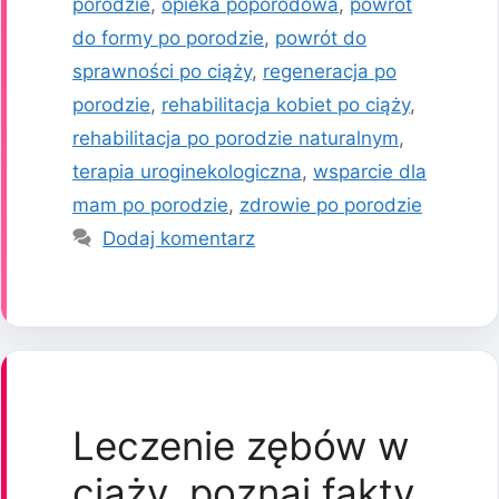
porodzie
,
opieka poporodowa
,
powrót
do formy po porodzie
,
powrót do
sprawności po ciąży
,
regeneracja po
porodzie
,
rehabilitacja kobiet po ciąży
,
rehabilitacja po porodzie naturalnym
,
terapia uroginekologiczna
,
wsparcie dla
mam po porodzie
,
zdrowie po porodzie
Dodaj komentarz
Leczenie zębów w
ciąży, poznaj fakty