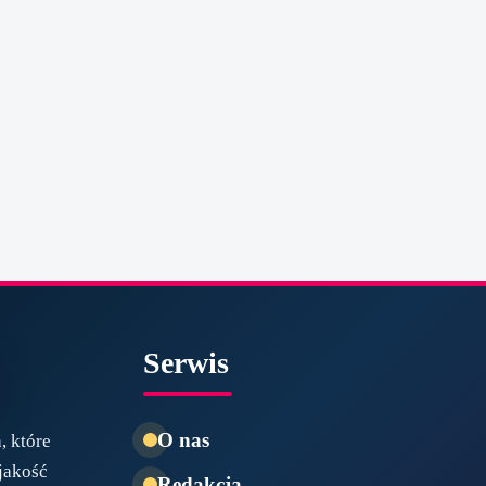
Serwis
O nas
, które
jakość
Redakcja