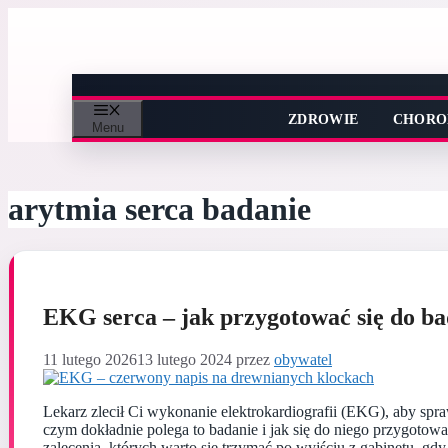
Przejdź
do
treści
ZDROWIE
CHORO
Menu
arytmia serca badanie
EKG serca – jak przygotować się do b
11 lutego 2026
13 lutego 2024
przez
obywatel
Lekarz zlecił Ci wykonanie elektrokardiografii (EKG), aby sp
czym dokładnie polega to badanie i jak się do niego przygotowa
zalecenia, których warto się trzymać po wyjściu z gabinetu, 