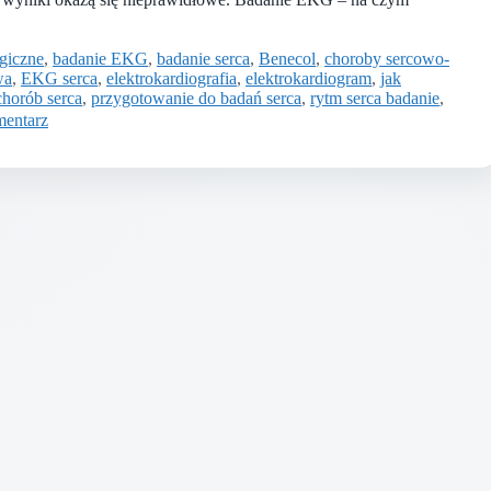
ogiczne
,
badanie EKG
,
badanie serca
,
Benecol
,
choroby sercowo-
wa
,
EKG serca
,
elektrokardiografia
,
elektrokardiogram
,
jak
chorób serca
,
przygotowanie do badań serca
,
rytm serca badanie
,
mentarz