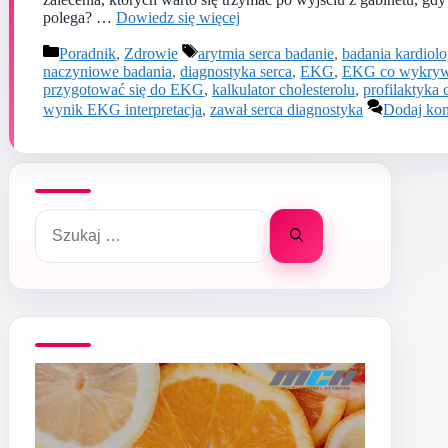
polega? …
Dowiedz się więcej
Kategorie
Tagi
Poradnik
,
Zdrowie
arytmia serca badanie
,
badania kardiol
naczyniowe badania
,
diagnostyka serca
,
EKG
,
EKG co wykry
przygotować się do EKG
,
kalkulator cholesterolu
,
profilaktyka 
wynik EKG interpretacja
,
zawał serca diagnostyka
Dodaj ko
Szukaj: