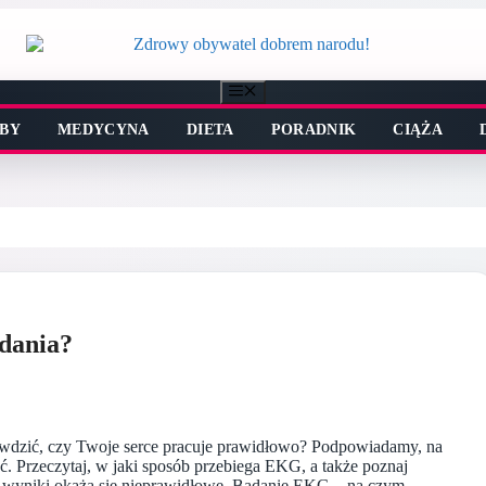
Menu
BY
MEDYCYNA
DIETA
PORADNIK
CIĄŻA
adania?
rawdzić, czy Twoje serce pracuje prawidłowo? Podpowiadamy, na
ć. Przeczytaj, w jaki sposób przebiega EKG, a także poznaj
gdy wyniki okażą się nieprawidłowe. Badanie EKG – na czym