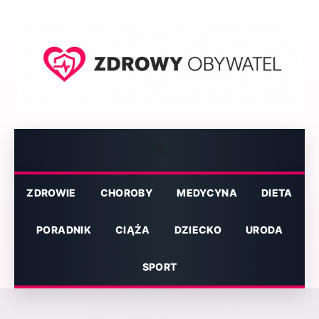
Przejdź
do
treści
Menu
ZDROWIE
CHOROBY
MEDYCYNA
DIETA
PORADNIK
CIĄŻA
DZIECKO
URODA
SPORT