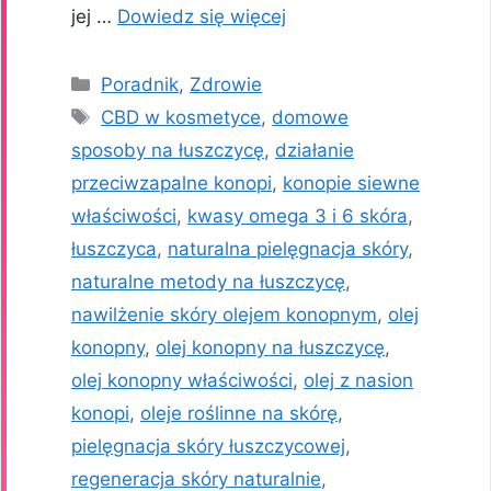
jej …
Dowiedz się więcej
Kategorie
Poradnik
,
Zdrowie
Tagi
CBD w kosmetyce
,
domowe
sposoby na łuszczycę
,
działanie
przeciwzapalne konopi
,
konopie siewne
właściwości
,
kwasy omega 3 i 6 skóra
,
łuszczyca
,
naturalna pielęgnacja skóry
,
naturalne metody na łuszczycę
,
nawilżenie skóry olejem konopnym
,
olej
konopny
,
olej konopny na łuszczycę
,
olej konopny właściwości
,
olej z nasion
konopi
,
oleje roślinne na skórę
,
pielęgnacja skóry łuszczycowej
,
regeneracja skóry naturalnie
,