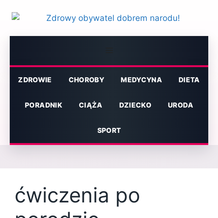
Przejdź
do
treści
Menu
ZDROWIE
CHOROBY
MEDYCYNA
DIETA
PORADNIK
CIĄŻA
DZIECKO
URODA
SPORT
ćwiczenia po