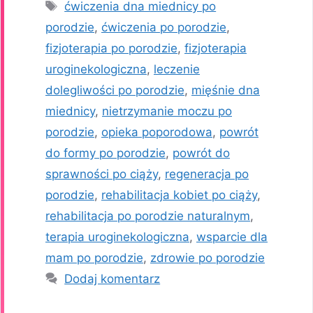
Tagi
ćwiczenia dna miednicy po
porodzie
,
ćwiczenia po porodzie
,
fizjoterapia po porodzie
,
fizjoterapia
uroginekologiczna
,
leczenie
dolegliwości po porodzie
,
mięśnie dna
miednicy
,
nietrzymanie moczu po
porodzie
,
opieka poporodowa
,
powrót
do formy po porodzie
,
powrót do
sprawności po ciąży
,
regeneracja po
porodzie
,
rehabilitacja kobiet po ciąży
,
rehabilitacja po porodzie naturalnym
,
terapia uroginekologiczna
,
wsparcie dla
mam po porodzie
,
zdrowie po porodzie
Dodaj komentarz