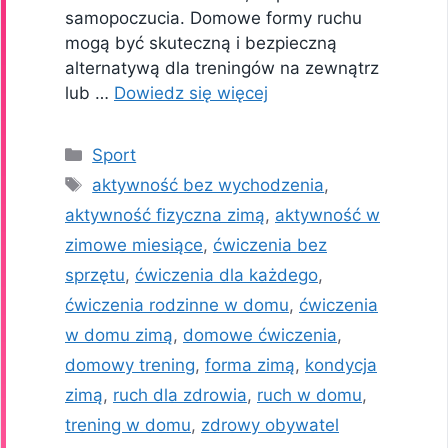
samopoczucia. Domowe formy ruchu
mogą być skuteczną i bezpieczną
alternatywą dla treningów na zewnątrz
lub …
Dowiedz się więcej
Kategorie
Sport
Tagi
aktywność bez wychodzenia
,
aktywność fizyczna zimą
,
aktywność w
zimowe miesiące
,
ćwiczenia bez
sprzętu
,
ćwiczenia dla każdego
,
ćwiczenia rodzinne w domu
,
ćwiczenia
w domu zimą
,
domowe ćwiczenia
,
domowy trening
,
forma zimą
,
kondycja
zimą
,
ruch dla zdrowia
,
ruch w domu
,
trening w domu
,
zdrowy obywatel