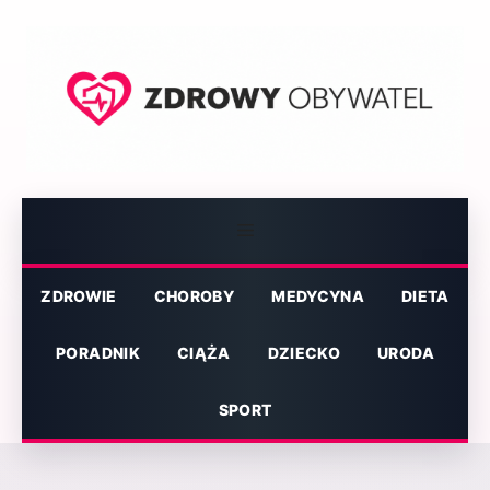
Przejdź
do
treści
Menu
ZDROWIE
CHOROBY
MEDYCYNA
DIETA
PORADNIK
CIĄŻA
DZIECKO
URODA
SPORT