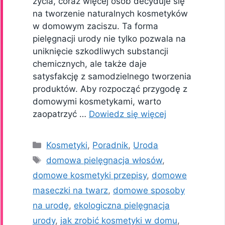
życia, coraz więcej osób decyduje się
na tworzenie naturalnych kosmetyków
w domowym zaciszu. Ta forma
pielęgnacji urody nie tylko pozwala na
uniknięcie szkodliwych substancji
chemicznych, ale także daje
satysfakcję z samodzielnego tworzenia
produktów. Aby rozpocząć przygodę z
domowymi kosmetykami, warto
zaopatrzyć …
Dowiedz się więcej
Kategorie
Kosmetyki
,
Poradnik
,
Uroda
Tagi
domowa pielęgnacja włosów
,
domowe kosmetyki przepisy
,
domowe
maseczki na twarz
,
domowe sposoby
na urodę
,
ekologiczna pielęgnacja
urody
,
jak zrobić kosmetyki w domu
,