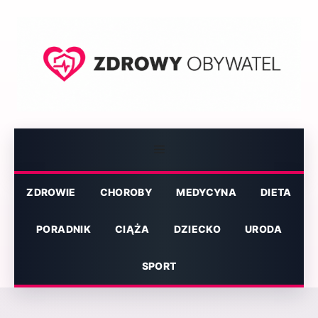
Przejdź
do
treści
Menu
ZDROWIE
CHOROBY
MEDYCYNA
DIETA
PORADNIK
CIĄŻA
DZIECKO
URODA
SPORT