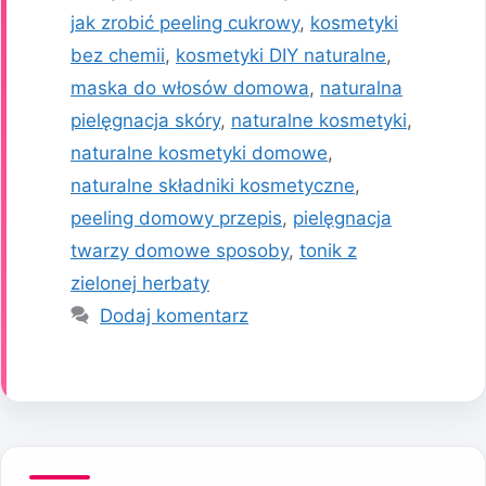
jak zrobić peeling cukrowy
,
kosmetyki
bez chemii
,
kosmetyki DIY naturalne
,
maska do włosów domowa
,
naturalna
pielęgnacja skóry
,
naturalne kosmetyki
,
naturalne kosmetyki domowe
,
naturalne składniki kosmetyczne
,
peeling domowy przepis
,
pielęgnacja
twarzy domowe sposoby
,
tonik z
zielonej herbaty
Dodaj komentarz