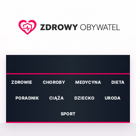
Przejdź
do
treści
Menu
ZDROWIE
CHOROBY
MEDYCYNA
DIETA
PORADNIK
CIĄŻA
DZIECKO
URODA
SPORT