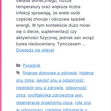
światła słonecznego, niższe
temperatury oraz większa liczba
infekcji sprawiają, że wiele osób
częściej choruje i odczuwa spadek
energii. W tym kontekście dużo mówi
się o diecie, suplementacji czy
aktywności fizycznej, jednak sen wciąż
bywa niedoceniany. Tymczasem …
Dowiedz się więcej
Kategorie
Poradnik
Tagi
finanse domowe a zdrowie
,
higiena
snu zimą
,
jakość snu a odporność
,
niedobór snu a zdrowie
,
odporność
zimą
,
profilaktyka zdrowotna sen
,
regeneracja organizmu nocą
,
rola snu
w odporności
,
rzetelne informacje o