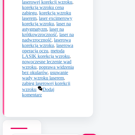
laserowej korekcji wzroku
,
korekcja wzroku cena
zabiegu
,
korekcja wzroku
laserem
,
laser excimerowy
korekcja wzroku
,
laser na
astygmatyzm
,
laser na
krótkowzroczność
,
laser na
nadwzroczność
,
laserowa
korekcja wzroku
,
laserowa
operacja oczu
,
metoda
LASIK korekcja wzroku
,
nowoczesne leczenie wad
wzroku
,
poprawa widzenia
bez okularów
,
usuwanie
wady wzroku laserem
,
zabieg laserowej korekcji
wzroku
Dodaj
komentarz