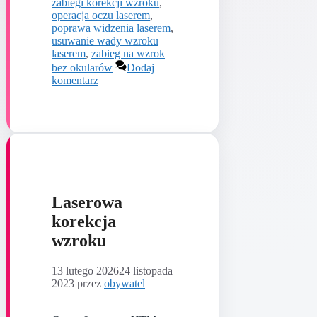
zabiegi korekcji wzroku
,
operacja oczu laserem
,
poprawa widzenia laserem
,
usuwanie wady wzroku
laserem
,
zabieg na wzrok
bez okularów
Dodaj
komentarz
Laserowa
korekcja
wzroku
13 lutego 2026
24 listopada
2023
przez
obywatel