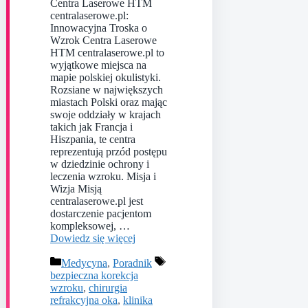
Centra Laserowe HTM
centralaserowe.pl:
Innowacyjna Troska o
Wzrok Centra Laserowe
HTM centralaserowe.pl to
wyjątkowe miejsca na
mapie polskiej okulistyki.
Rozsiane w największych
miastach Polski oraz mając
swoje oddziały w krajach
takich jak Francja i
Hiszpania, te centra
reprezentują przód postępu
w dziedzinie ochrony i
leczenia wzroku. Misja i
Wizja Misją
centralaserowe.pl jest
dostarczenie pacjentom
kompleksowej, …
Dowiedz się więcej
Kategorie
Tagi
Medycyna
,
Poradnik
bezpieczna korekcja
wzroku
,
chirurgia
refrakcyjna oka
,
klinika