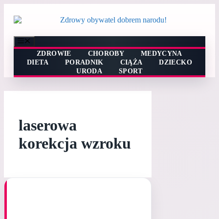
Przejdź
do
treści
Menu
ZDROWIE
CHOROBY
MEDYCYNA
DIETA
PORADNIK
CIĄŻA
DZIECKO
URODA
SPORT
laserowa
korekcja wzroku