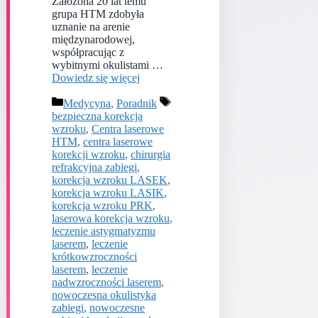
Założona 20 lat temu
grupa HTM zdobyła
uznanie na arenie
międzynarodowej,
współpracując z
wybitnymi okulistami …
Dowiedz się więcej
Kategorie
Tagi
Medycyna
,
Poradnik
bezpieczna korekcja
wzroku
,
Centra laserowe
HTM
,
centra laserowe
korekcji wzroku
,
chirurgia
refrakcyjna zabiegi
,
korekcja wzroku LASEK
,
korekcja wzroku LASIK
,
korekcja wzroku PRK
,
laserowa korekcja wzroku
,
leczenie astygmatyzmu
laserem
,
leczenie
krótkowzroczności
laserem
,
leczenie
nadwzroczności laserem
,
nowoczesna okulistyka
zabiegi
,
nowoczesne