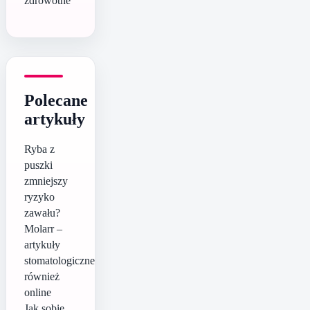
zdrowotne
Polecane
artykuły
Ryba z
puszki
zmniejszy
ryzyko
zawału?
Molarr –
artykuły
stomatologiczne
również
online
Jak sobie