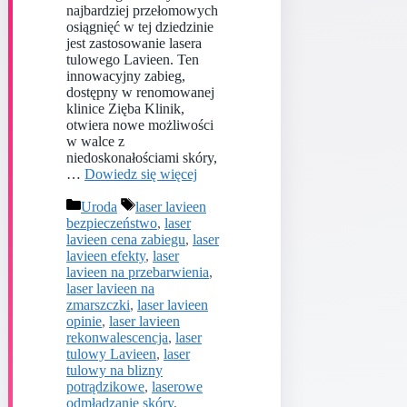
najbardziej przełomowych
osiągnięć w tej dziedzinie
jest zastosowanie lasera
tulowego Lavieen. Ten
innowacyjny zabieg,
dostępny w renomowanej
klinice Zięba Klinik,
otwiera nowe możliwości
w walce z
niedoskonałościami skóry,
…
Dowiedz się więcej
Kategorie
Tagi
Uroda
laser lavieen
bezpieczeństwo
,
laser
lavieen cena zabiegu
,
laser
lavieen efekty
,
laser
lavieen na przebarwienia
,
laser lavieen na
zmarszczki
,
laser lavieen
opinie
,
laser lavieen
rekonwalescencja
,
laser
tulowy Lavieen
,
laser
tulowy na blizny
potrądzikowe
,
laserowe
odmładzanie skóry
,