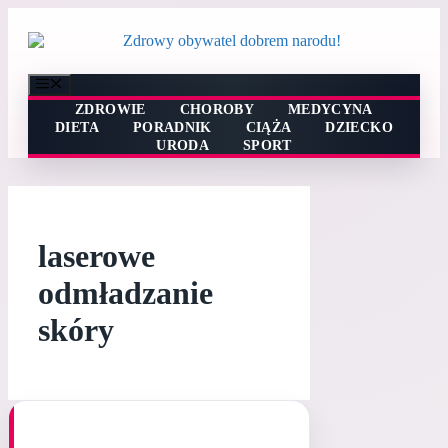
Przejdź
do
treści
Menu
ZDROWIE
CHOROBY
MEDYCYNA
DIETA
PORADNIK
CIĄŻA
DZIECKO
URODA
SPORT
laserowe
odmładzanie
skóry