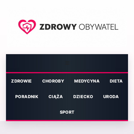
Przejdź
do
treści
Menu
ZDROWIE
CHOROBY
MEDYCYNA
DIETA
PORADNIK
CIĄŻA
DZIECKO
URODA
SPORT