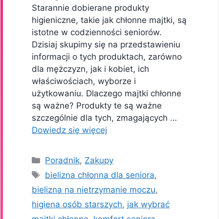
Starannie dobierane produkty
higieniczne, takie jak chłonne majtki, są
istotne w codzienności seniorów.
Dzisiaj skupimy się na przedstawieniu
informacji o tych produktach, zarówno
dla mężczyzn, jak i kobiet, ich
właściwościach, wyborze i
użytkowaniu. Dlaczego majtki chłonne
są ważne? Produkty te są ważne
szczególnie dla tych, zmagających …
Dowiedz się więcej
Kategorie
Poradnik
,
Zakupy
Tagi
bielizna chłonna dla seniora
,
bielizna na nietrzymanie moczu
,
higiena osób starszych
,
jak wybrać
majtki chłonne
,
komfort seniora