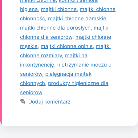
higiena
,
majtki chłonne
,
majtki chłonne
chłonność
,
majtki chłonne damskie
,
majtki chłonne dla dorosłych
,
majtki
chłonne dla seniorów
,
majtki chłonne
męskie
,
majtki chłonne opinie
,
majtki
chłonne rozmiary
,
majtki na
inkontynencję
,
nietrzymanie moczu u
seniorów
,
pielęgnacja majtek
chłonnych
,
produkty higieniczne dla
seniorów
Dodaj komentarz