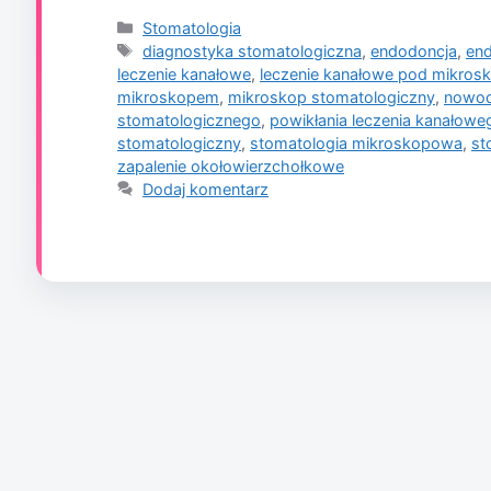
Kategorie
Stomatologia
Tagi
diagnostyka stomatologiczna
,
endodoncja
,
en
leczenie kanałowe
,
leczenie kanałowe pod mikro
mikroskopem
,
mikroskop stomatologiczny
,
nowoc
stomatologicznego
,
powikłania leczenia kanałowe
stomatologiczny
,
stomatologia mikroskopowa
,
st
zapalenie okołowierzchołkowe
Dodaj komentarz