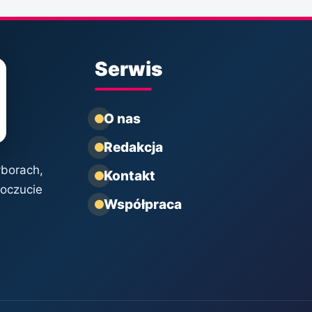
Serwis
O nas
Redakcja
yborach,
Kontakt
poczucie
Współpraca