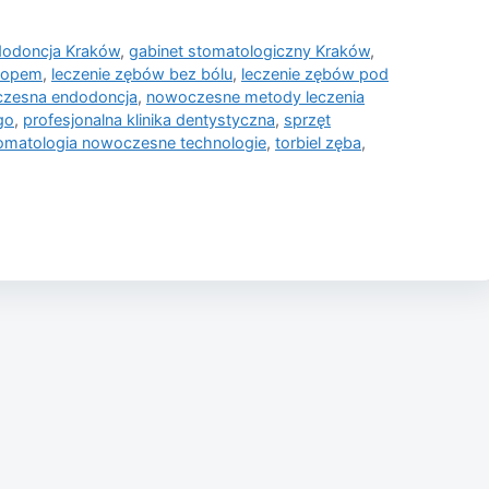
dodoncja Kraków
,
gabinet stomatologiczny Kraków
,
skopem
,
leczenie zębów bez bólu
,
leczenie zębów pod
zesna endodoncja
,
nowoczesne metody leczenia
go
,
profesjonalna klinika dentystyczna
,
sprzęt
omatologia nowoczesne technologie
,
torbiel zęba
,