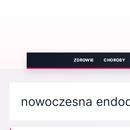
Przejdź
do
treści
ZDROWIE
CHOROBY
nowoczesna endod