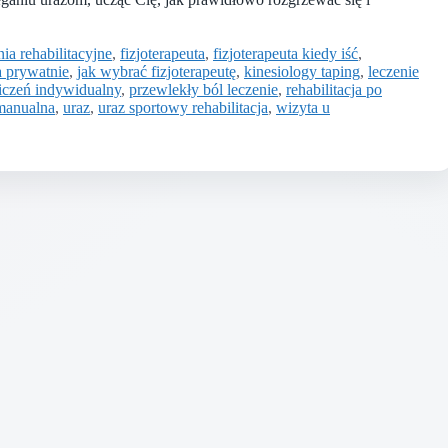
ia rehabilitacyjne
,
fizjoterapeuta
,
fizjoterapeuta kiedy iść
,
ia prywatnie
,
jak wybrać fizjoterapeutę
,
kinesiology taping
,
leczenie
iczeń indywidualny
,
przewlekły ból leczenie
,
rehabilitacja po
 manualna
,
uraz
,
uraz sportowy rehabilitacja
,
wizyta u