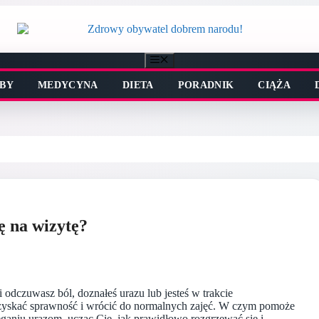
Menu
BY
MEDYCYNA
DIETA
PORADNIK
CIĄŻA
ę na wizytę?
 odczuwasz ból, doznałeś urazu lub jesteś w trakcie
odzyskać sprawność i wrócić do normalnych zajęć. W czym pomoże
ganiu urazom, ucząc Cię, jak prawidłowo rozgrzewać się i