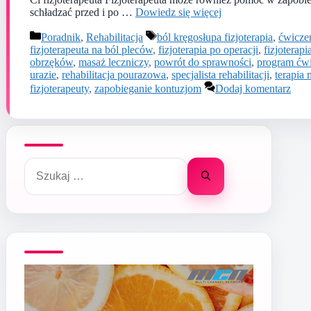
schładzać przed i po …
Dowiedz się więcej
Kategorie
Tagi
Poradnik
,
Rehabilitacja
ból kręgosłupa fizjoterapia
,
ćwiczen
fizjoterapeuta na ból pleców
,
fizjoterapia po operacji
,
fizjoterap
obrzęków
,
masaż leczniczy
,
powrót do sprawności
,
program ćw
urazie
,
rehabilitacja pourazowa
,
specjalista rehabilitacji
,
terapia
fizjoterapeuty
,
zapobieganie kontuzjom
Dodaj komentarz
Szukaj: