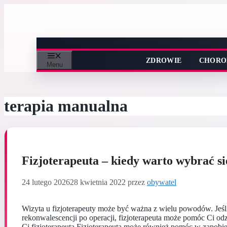
Przejdź
do
treści
ZDROWIE
CHORO
Menu
terapia manualna
Fizjoterapeuta – kiedy warto wybrać si
24 lutego 2026
28 kwietnia 2022
przez
obywatel
Wizyta u fizjoterapeuty może być ważna z wielu powodów. Jeśli
rekonwalescencji po operacji, fizjoterapeuta może pomóc Ci 
Ci fizjoterapeuta Fizjoterapeuta może również pomóc w zapobie