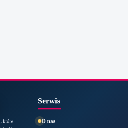
Serwis
O nas
, które