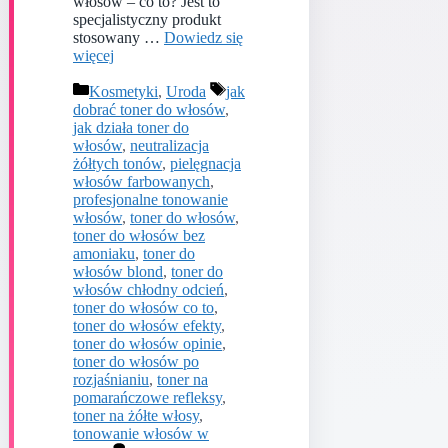
włosów – co to? Jest to
specjalistyczny produkt
stosowany …
Dowiedz się
więcej
Kategorie
Tagi
Kosmetyki
,
Uroda
jak
dobrać toner do włosów
,
jak działa toner do
włosów
,
neutralizacja
żółtych tonów
,
pielęgnacja
włosów farbowanych
,
profesjonalne tonowanie
włosów
,
toner do włosów
,
toner do włosów bez
amoniaku
,
toner do
włosów blond
,
toner do
włosów chłodny odcień
,
toner do włosów co to
,
toner do włosów efekty
,
toner do włosów opinie
,
toner do włosów po
rozjaśnianiu
,
toner na
pomarańczowe refleksy
,
toner na żółte włosy
,
tonowanie włosów w