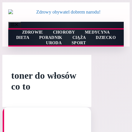
Przejdź
do
treści
Menu
ZDROWIE
CHOROBY
MEDYCYNA
DIETA
PORADNIK
CIĄŻA
DZIECKO
URODA
SPORT
toner do włosów
co to