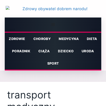
Przejdź
do
treści
Menu
ZDROWIE
CHOROBY
MEDYCYNA
DIETA
PORADNIK
CIĄŻA
DZIECKO
URODA
SPORT
transport