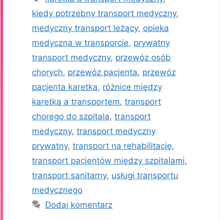
kiedy potrzebny transport medyczny
,
medyczny transport leżący
,
opieka
medyczna w transporcie
,
prywatny
transport medyczny
,
przewóz osób
chorych
,
przewóz pacjenta
,
przewóz
pacjenta karetką
,
różnice między
karetką a transportem
,
transport
chorego do szpitala
,
transport
medyczny
,
transport medyczny
prywatny
,
transport na rehabilitację
,
transport pacjentów między szpitalami
,
transport sanitarny
,
usługi transportu
medycznego
Dodaj komentarz