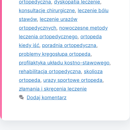
ortopedyczna
,
dyskopatia leczenie
,
konsultacje chirurgiczne
,
leczenie bólu
stawów
,
leczenie urazów
ortopedycznych
,
nowoczesne metody
leczenia ortopedycznego
,
ortopeda
kiedy iść
,
poradnia ortopedyczna
,
problemy kręgosłupa ortopeda
,
profilaktyka układu kostno-stawowego
,
rehabilitacja ortopedyczna
,
skolioza
ortopeda
,
urazy sportowe ortopeda
,
złamania i skręcenia leczenie
Dodaj komentarz