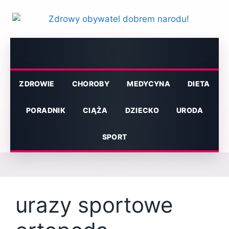
Przejdź
do
treści
Menu
ZDROWIE
CHOROBY
MEDYCYNA
DIETA
PORADNIK
CIĄŻA
DZIECKO
URODA
SPORT
urazy sportowe