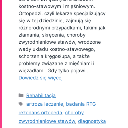
kostno-stawowym i mięśniowym.
Ortopedzi, czyli lekarze specjalizujący
się w tej dziedzinie, zajmują się
różnorodnymi przypadkami, takimi jak
złamania, skręcenia, choroby
zwyrodnieniowe stawów, wrodzone
wady układu kostno-stawowego,
schorzenia kręgosłupa, a także
problemy związane z mięśniami i
więzadłami. Gdy tylko pojawi …
Dowiedz się więcej
Kategorie
Rehabilitacja
Tagi
artroza leczenie
,
badania RTG
rezonans ortopeda
,
choroby
zwyrodnieniowe stawów
,
diagnostyka