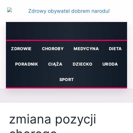
Przejdź
do
treści
Menu
ZDROWIE
CHOROBY
MEDYCYNA
DIETA
PORADNIK
CIĄŻA
DZIECKO
URODA
SPORT
zmiana pozycji