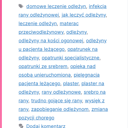
Tagi
domowe leczenie odleżyn
,
infekcja
rany odleżynowej
,
jak leczyć odleżyny
,
leczenie odleżyn
,
materac
przeciwodleżynowy
,
odleżyny
,
odleżyny na kości ogonowej
,
odleżyny
u pacjenta leżącego
,
opatrunek na
odleżyny
,
opatrunki specjalistyczne
,
opatrunki ze srebrem
,
opieka nad
osobą unieruchomioną
,
pielęgnacja
pacjenta leżącego
,
plaster
,
plaster na
odleżyny
,
rany odleżynowe
,
srebro na
rany
,
trudno gojące się rany
,
wysięk z
rany
,
zapobieganie odleżynom
,
zmiana
pozycji chorego
Dodaj komentarz