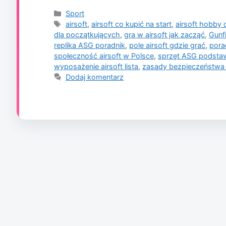
Kategorie
Sport
Tagi
airsoft
,
airsoft co kupić na start
,
airsoft hobby 
dla początkujących
,
gra w airsoft jak zacząć
,
Gunf
replika ASG poradnik
,
pole airsoft gdzie grać
,
porad
społeczność airsoft w Polsce
,
sprzęt ASG podsta
wyposażenie airsoft lista
,
zasady bezpieczeństwa 
Dodaj komentarz