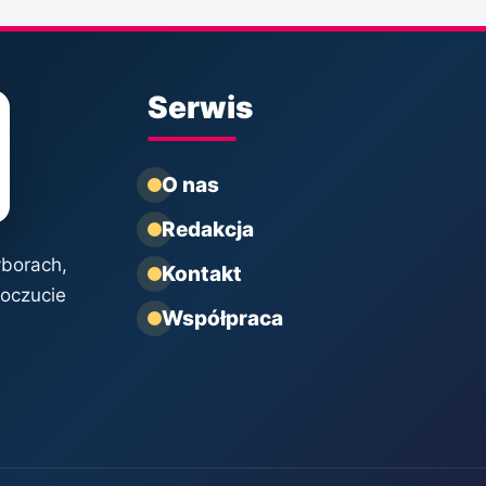
Serwis
O nas
Redakcja
yborach,
Kontakt
poczucie
Współpraca