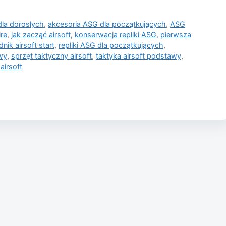
dla dorosłych
,
akcesoria ASG dla początkujących
,
ASG
ire
,
jak zacząć airsoft
,
konserwacja repliki ASG
,
pierwsza
nik airsoft start
,
repliki ASG dla początkujących
,
wy
,
sprzęt taktyczny airsoft
,
taktyka airsoft podstawy
,
airsoft