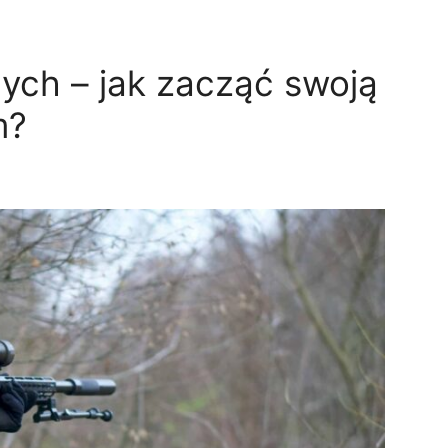
ych – jak zacząć swoją
m?