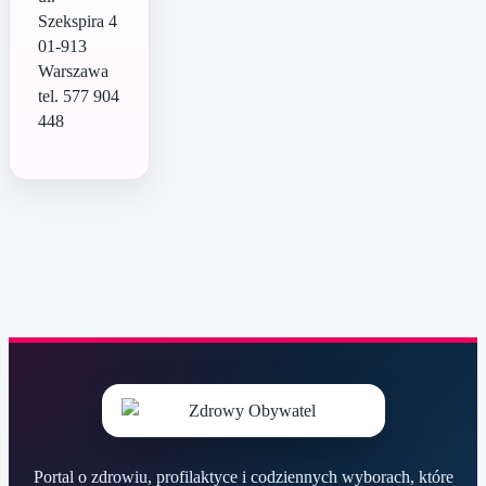
Szekspira 4
01-913
Warszawa
tel. 577 904
448
Portal o zdrowiu, profilaktyce i codziennych wyborach, które