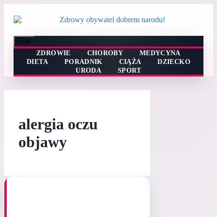
Przejdź
do
treści
Menu
ZDROWIE
CHOROBY
MEDYCYNA
DIETA
PORADNIK
CIĄŻA
DZIECKO
URODA
SPORT
alergia oczu
objawy