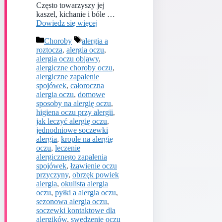
Często towarzyszy jej
kaszel, kichanie i bóle …
Dowiedz się więcej
Kategorie
Tagi
Choroby
alergia a
roztocza
,
alergia oczu
,
alergia oczu objawy
,
alergiczne choroby oczu
,
alergiczne zapalenie
spojówek
,
całoroczna
alergia oczu
,
domowe
sposoby na alergię oczu
,
higiena oczu przy alergii
,
jak leczyć alergię oczu
,
jednodniowe soczewki
alergia
,
krople na alergię
oczu
,
leczenie
alergicznego zapalenia
spojówek
,
łzawienie oczu
przyczyny
,
obrzęk powiek
alergia
,
okulista alergia
oczu
,
pyłki a alergia oczu
,
sezonowa alergia oczu
,
soczewki kontaktowe dla
alergików
,
swędzenie oczu