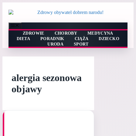
Przejdź
do
treści
Menu
ZDROWIE
CHOROBY
MEDYCYNA
DIETA
PORADNIK
CIĄŻA
DZIECKO
URODA
SPORT
alergia sezonowa
objawy