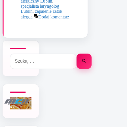
alergiczny Lublin
,
specjalista laryngolog
Lublin
,
zapalenie zatok
alergia
Dodaj komentarz
Szukaj: