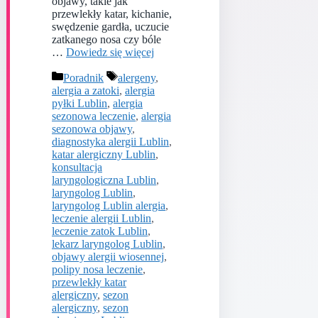
objawy, takie jak
przewlekły katar, kichanie,
swędzenie gardła, uczucie
zatkanego nosa czy bóle
…
Dowiedz się więcej
Kategorie
Tagi
Poradnik
alergeny
,
alergia a zatoki
,
alergia
pyłki Lublin
,
alergia
sezonowa leczenie
,
alergia
sezonowa objawy
,
diagnostyka alergii Lublin
,
katar alergiczny Lublin
,
konsultacja
laryngologiczna Lublin
,
laryngolog Lublin
,
laryngolog Lublin alergia
,
leczenie alergii Lublin
,
leczenie zatok Lublin
,
lekarz laryngolog Lublin
,
objawy alergii wiosennej
,
polipy nosa leczenie
,
przewlekły katar
alergiczny
,
sezon
alergiczny
,
sezon