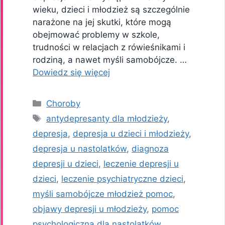
wieku, dzieci i młodzież są szczególnie
narażone na jej skutki, które mogą
obejmować problemy w szkole,
trudności w relacjach z rówieśnikami i
rodziną, a nawet myśli samobójcze. …
Dowiedz się więcej
Kategorie
Choroby
Tagi
antydepresanty dla młodzieży
,
depresja
,
depresja u dzieci i młodzieży
,
depresja u nastolatków
,
diagnoza
depresji u dzieci
,
leczenie depresji u
dzieci
,
leczenie psychiatryczne dzieci
,
myśli samobójcze młodzież pomoc
,
objawy depresji u młodzieży
,
pomoc
psychologiczna dla nastolatków
,