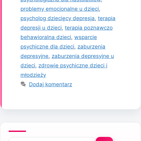
problemy emocjonalne u dzieci
,
psycholog dziecięcy depresja
,
terapia
depresji u dzieci
,
terapia poznawczo
behawioralna dzieci
,
wsparcie
psychiczne dla dzieci
,
zaburzenia
depresyjne
,
zaburzenia depresyjne u
dzieci
,
zdrowie psychiczne dzieci i
młodzieży
Dodaj komentarz
Szukaj: