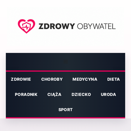
Przejdź
do
treści
Menu
ZDROWIE
CHOROBY
MEDYCYNA
DIETA
PORADNIK
CIĄŻA
DZIECKO
URODA
SPORT