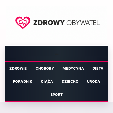
Przejdź
do
treści
Menu
ZDROWIE
CHOROBY
MEDYCYNA
DIETA
PORADNIK
CIĄŻA
DZIECKO
URODA
SPORT