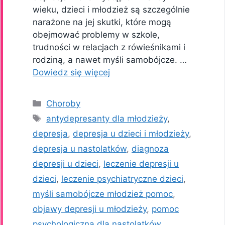
wieku, dzieci i młodzież są szczególnie
narażone na jej skutki, które mogą
obejmować problemy w szkole,
trudności w relacjach z rówieśnikami i
rodziną, a nawet myśli samobójcze. …
Dowiedz się więcej
Kategorie
Choroby
Tagi
antydepresanty dla młodzieży
,
depresja
,
depresja u dzieci i młodzieży
,
depresja u nastolatków
,
diagnoza
depresji u dzieci
,
leczenie depresji u
dzieci
,
leczenie psychiatryczne dzieci
,
myśli samobójcze młodzież pomoc
,
objawy depresji u młodzieży
,
pomoc
psychologiczna dla nastolatków
,