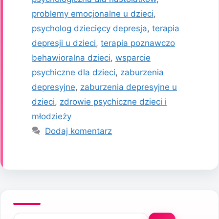
problemy emocjonalne u dzieci
,
psycholog dziecięcy depresja
,
terapia
depresji u dzieci
,
terapia poznawczo
behawioralna dzieci
,
wsparcie
psychiczne dla dzieci
,
zaburzenia
depresyjne
,
zaburzenia depresyjne u
dzieci
,
zdrowie psychiczne dzieci i
młodzieży
Dodaj komentarz
Szukaj: