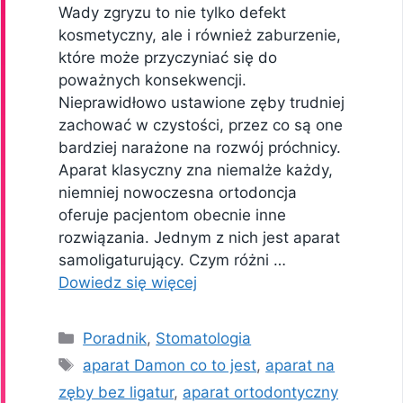
Wady zgryzu to nie tylko defekt
kosmetyczny, ale i również zaburzenie,
które może przyczyniać się do
poważnych konsekwencji.
Nieprawidłowo ustawione zęby trudniej
zachować w czystości, przez co są one
bardziej narażone na rozwój próchnicy.
Aparat klasyczny zna niemalże każdy,
niemniej nowoczesna ortodoncja
oferuje pacjentom obecnie inne
rozwiązania. Jednym z nich jest aparat
samoligaturujący. Czym różni …
Dowiedz się więcej
Kategorie
Poradnik
,
Stomatologia
Tagi
aparat Damon co to jest
,
aparat na
zęby bez ligatur
,
aparat ortodontyczny