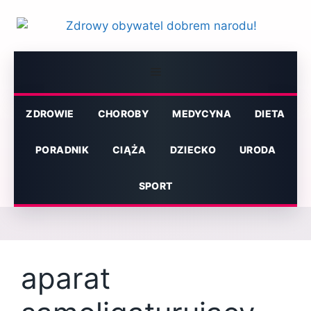
Przejdź
do
treści
Menu
ZDROWIE
CHOROBY
MEDYCYNA
DIETA
PORADNIK
CIĄŻA
DZIECKO
URODA
SPORT
aparat