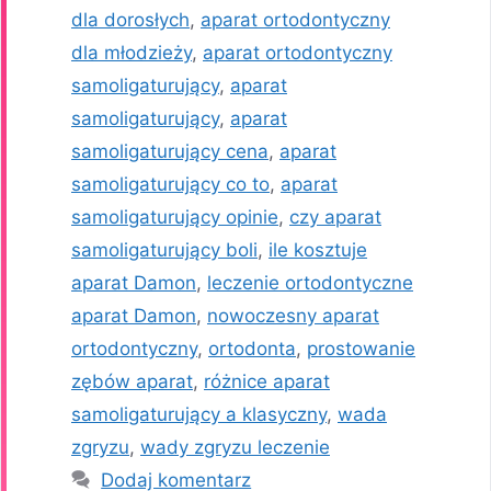
dla dorosłych
,
aparat ortodontyczny
dla młodzieży
,
aparat ortodontyczny
samoligaturujący
,
aparat
samoligaturujący
,
aparat
samoligaturujący cena
,
aparat
samoligaturujący co to
,
aparat
samoligaturujący opinie
,
czy aparat
samoligaturujący boli
,
ile kosztuje
aparat Damon
,
leczenie ortodontyczne
aparat Damon
,
nowoczesny aparat
ortodontyczny
,
ortodonta
,
prostowanie
zębów aparat
,
różnice aparat
samoligaturujący a klasyczny
,
wada
zgryzu
,
wady zgryzu leczenie
Dodaj komentarz