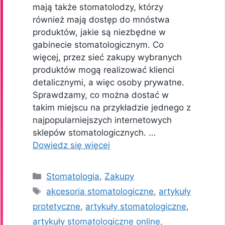
mają także stomatolodzy, którzy
również mają dostęp do mnóstwa
produktów, jakie są niezbędne w
gabinecie stomatologicznym. Co
więcej, przez sieć zakupy wybranych
produktów mogą realizować klienci
detalicznymi, a więc osoby prywatne.
Sprawdzamy, co można dostać w
takim miejscu na przykładzie jednego z
najpopularniejszych internetowych
sklepów stomatologicznych. …
Dowiedz się więcej
Kategorie
Stomatologia
,
Zakupy
Tagi
akcesoria stomatologiczne
,
artykuły
protetyczne
,
artykuły stomatologiczne
,
artykuły stomatologiczne online
,