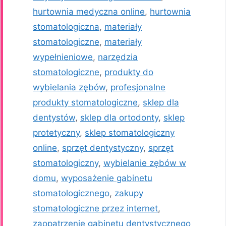
hurtownia medyczna online
,
hurtownia
stomatologiczna
,
materiały
stomatologiczne
,
materiały
wypełnieniowe
,
narzędzia
stomatologiczne
,
produkty do
wybielania zębów
,
profesjonalne
produkty stomatologiczne
,
sklep dla
dentystów
,
sklep dla ortodonty
,
sklep
protetyczny
,
sklep stomatologiczny
online
,
sprzęt dentystyczny
,
sprzęt
stomatologiczny
,
wybielanie zębów w
domu
,
wyposażenie gabinetu
stomatologicznego
,
zakupy
stomatologiczne przez internet
,
zaopatrzenie gabinetu dentystycznego