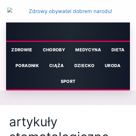
Przejdź
do
treści
Menu
ZDROWIE
CHOROBY
MEDYCYNA
DIETA
PORADNIK
CIĄŻA
DZIECKO
URODA
SPORT
artykuły