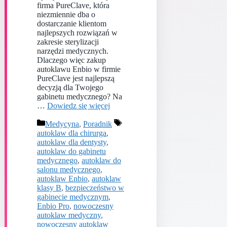
firma PureClave, która
niezmiennie dba o
dostarczanie klientom
najlepszych rozwiązań w
zakresie sterylizacji
narzędzi medycznych.
Dlaczego więc zakup
autoklawu Enbio w firmie
PureClave jest najlepszą
decyzją dla Twojego
gabinetu medycznego? Na
…
Dowiedz się więcej
Kategorie
Tagi
Medycyna
,
Poradnik
autoklaw dla chirurga
,
autoklaw dla dentysty
,
autoklaw do gabinetu
medycznego
,
autoklaw do
salonu medycznego
,
autoklaw Enbio
,
autoklaw
klasy B
,
bezpieczeństwo w
gabinecie medycznym
,
Enbio Pro
,
nowoczesny
autoklaw medyczny
,
nowoczesny autoklaw