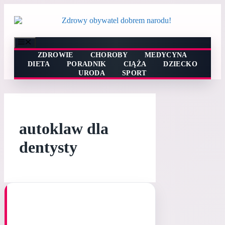
Przejdź
do
treści
Menu
ZDROWIE
CHOROBY
MEDYCYNA
DIETA
PORADNIK
CIĄŻA
DZIECKO
URODA
SPORT
autoklaw dla
dentysty