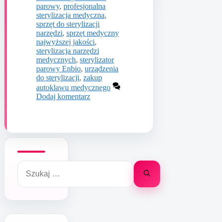
parowy
,
profesjonalna
sterylizacja medyczna
,
sprzęt do sterylizacji
narzędzi
,
sprzęt medyczny
najwyższej jakości
,
sterylizacja narzędzi
medycznych
,
sterylizator
parowy Enbio
,
urządzenia
do sterylizacji
,
zakup
autoklawu medycznego
Dodaj komentarz
Szukaj: