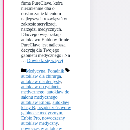
firma PureClave, która
niezmiennie dba o
dostarczanie klientom
najlepszych rozwiązań w
zakresie sterylizacji
narzędzi medycznych.
Dlaczego więc zakup
autoklawu Enbio w firmie
PureClave jest najlepszą
decyzją dla Twojego
gabinetu medycznego? Na
…
Dowiedz się więcej
Kategorie
Tagi
Medycyna
,
Poradnik
autoklaw dla chirurga
,
autoklaw dla dentysty
,
autoklaw do gabinetu
medycznego
,
autoklaw do
salonu medycznego
,
autoklaw Enbio
,
autoklaw
klasy B
,
bezpieczeństwo w
gabinecie medycznym
,
Enbio Pro
,
nowoczesny
autoklaw medyczny
,
nowoczesny autoklaw