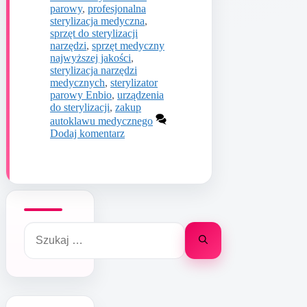
parowy
,
profesjonalna
sterylizacja medyczna
,
sprzęt do sterylizacji
narzędzi
,
sprzęt medyczny
najwyższej jakości
,
sterylizacja narzędzi
medycznych
,
sterylizator
parowy Enbio
,
urządzenia
do sterylizacji
,
zakup
autoklawu medycznego
Dodaj komentarz
Szukaj: