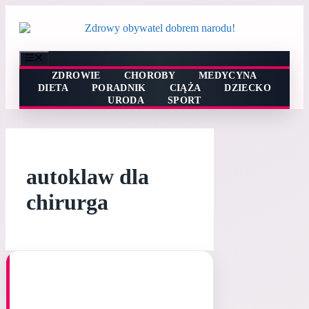
Przejdź
do
treści
Menu
ZDROWIE
CHOROBY
MEDYCYNA
DIETA
PORADNIK
CIĄŻA
DZIECKO
URODA
SPORT
autoklaw dla
chirurga