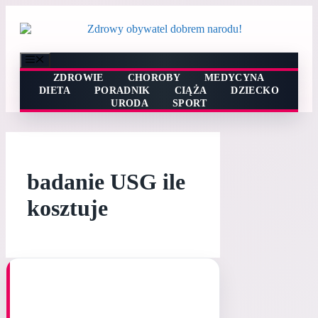
Przejdź
do
treści
Menu
ZDROWIE
CHOROBY
MEDYCYNA
DIETA
PORADNIK
CIĄŻA
DZIECKO
URODA
SPORT
badanie USG ile
kosztuje