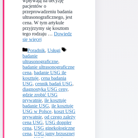
wpływają na decyzję
pacjentów o
przeprowadzeniu badania
ultrasonograficznego, jest
cena. W tym artykule
przyjrzymy się kosztom
tego rodzaju …
Dowiedz
się więcej
Kategorie
Tagi
Poradnik
,
Usługi
badanie
ultrasonograficzne
,
badanie ultrasonograficzne
cena
,
badanie USG ile
kosztuje
,
cena badania
USG
,
cennik badań USG
,
diagnostyka USG ceny
,
gdzie zrobić USG
prywatnie
,
ile kosztuje
badanie USG
,
ile kosztuje
USG w Polsce
,
koszt USG
prywatnie
,
od czego zależy
cena USG
,
USG doppler
cena
,
USG ginekologiczne
cena
,
USG jamy brzusznej