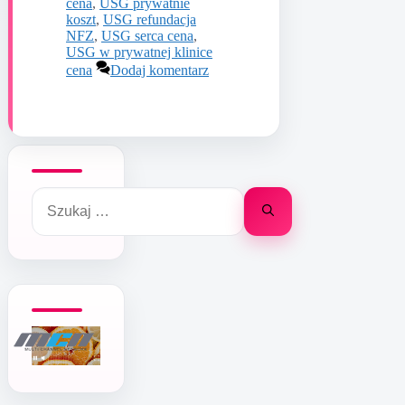
cena
,
USG prywatnie
koszt
,
USG refundacja
NFZ
,
USG serca cena
,
USG w prywatnej klinice
cena
Dodaj komentarz
Szukaj: