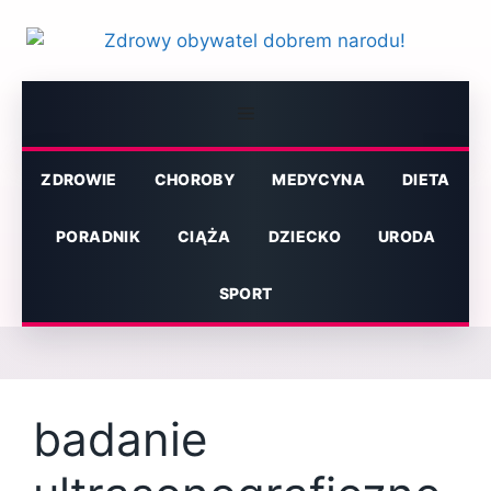
Przejdź
do
treści
Menu
ZDROWIE
CHOROBY
MEDYCYNA
DIETA
PORADNIK
CIĄŻA
DZIECKO
URODA
SPORT
badanie