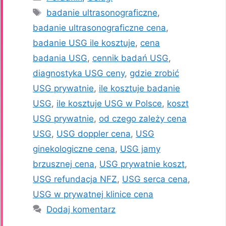
Tagi
badanie ultrasonograficzne
,
badanie ultrasonograficzne cena
,
badanie USG ile kosztuje
,
cena
badania USG
,
cennik badań USG
,
diagnostyka USG ceny
,
gdzie zrobić
USG prywatnie
,
ile kosztuje badanie
USG
,
ile kosztuje USG w Polsce
,
koszt
USG prywatnie
,
od czego zależy cena
USG
,
USG doppler cena
,
USG
ginekologiczne cena
,
USG jamy
brzusznej cena
,
USG prywatnie koszt
,
USG refundacja NFZ
,
USG serca cena
,
USG w prywatnej klinice cena
Dodaj komentarz