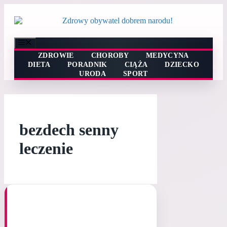
Przejdź
do
treści
Menu
ZDROWIE
CHOROBY
MEDYCYNA
DIETA
PORADNIK
CIĄŻA
DZIECKO
URODA
SPORT
bezdech senny
leczenie