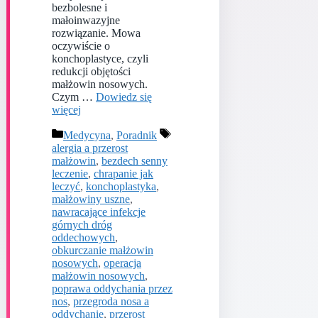
bezbolesne i
małoinwazyjne
rozwiązanie. Mowa
oczywiście o
konchoplastyce, czyli
redukcji objętości
małżowin nosowych.
Czym …
Dowiedz się
więcej
Kategorie
Tagi
Medycyna
,
Poradnik
alergia a przerost
małżowin
,
bezdech senny
leczenie
,
chrapanie jak
leczyć
,
konchoplastyka
,
małżowiny uszne
,
nawracające infekcje
górnych dróg
oddechowych
,
obkurczanie małżowin
nosowych
,
operacja
małżowin nosowych
,
poprawa oddychania przez
nos
,
przegroda nosa a
oddychanie
,
przerost