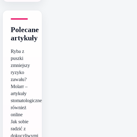
Polecane
artykuły
Ryba z
puszki
zmniejszy
ryzyko
zawału?
Molarr –
artykuły
stomatologiczne
również
online
Jak sobie
radzić z
dokuczliwymi