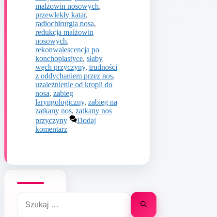
małżowin nosowych
,
przewlekły katar
,
radiochirurgia nosa
,
redukcja małżowin
nosowych
,
rekonwalescencja po
konchoplastyce
,
słaby
węch przyczyny
,
trudności
z oddychaniem przez nos
,
uzależnienie od kropli do
nosa
,
zabieg
laryngologiczny
,
zabieg na
zatkany nos
,
zatkany nos
przyczyny
Dodaj
komentarz
Szukaj: