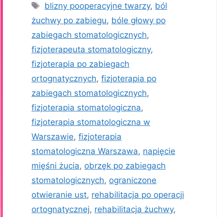
Tagi
blizny pooperacyjne twarzy
,
ból
żuchwy po zabiegu
,
bóle głowy po
zabiegach stomatologicznych
,
fizjoterapeuta stomatologiczny
,
fizjoterapia po zabiegach
ortognatycznych
,
fizjoterapia po
zabiegach stomatologicznych
,
fizjoterapia stomatologiczna
,
fizjoterapia stomatologiczna w
Warszawie
,
fizjoterapia
stomatologiczna Warszawa
,
napięcie
mięśni żucia
,
obrzęk po zabiegach
stomatologicznych
,
ograniczone
otwieranie ust
,
rehabilitacja po operacji
ortognatycznej
,
rehabilitacja żuchwy
,