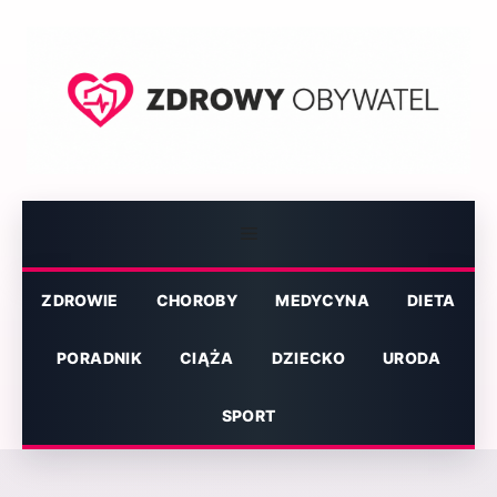
Przejdź
do
treści
Menu
ZDROWIE
CHOROBY
MEDYCYNA
DIETA
PORADNIK
CIĄŻA
DZIECKO
URODA
SPORT