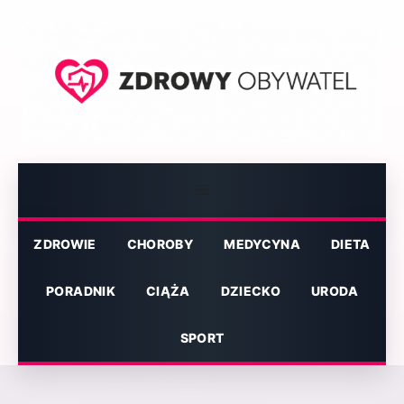
Przejdź
do
treści
Menu
ZDROWIE
CHOROBY
MEDYCYNA
DIETA
PORADNIK
CIĄŻA
DZIECKO
URODA
SPORT