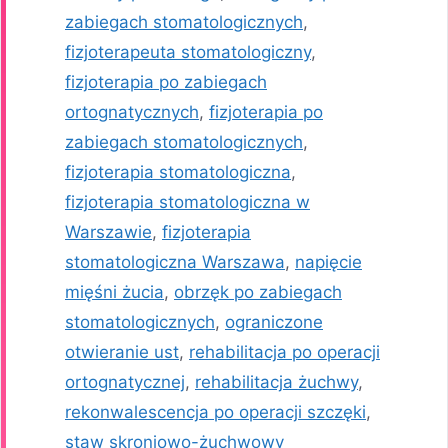
zabiegach stomatologicznych
,
fizjoterapeuta stomatologiczny
,
fizjoterapia po zabiegach
ortognatycznych
,
fizjoterapia po
zabiegach stomatologicznych
,
fizjoterapia stomatologiczna
,
fizjoterapia stomatologiczna w
Warszawie
,
fizjoterapia
stomatologiczna Warszawa
,
napięcie
mięśni żucia
,
obrzęk po zabiegach
stomatologicznych
,
ograniczone
otwieranie ust
,
rehabilitacja po operacji
ortognatycznej
,
rehabilitacja żuchwy
,
rekonwalescencja po operacji szczęki
,
staw skroniowo-żuchwowy