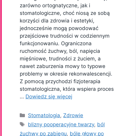
zarówno ortognatyczne, jak i
stomatologiczne, choć niosą ze sobą
korzyści dla zdrowia i estetyki,
jednocześnie mogą powodować
przejściowe trudności w codziennym
funkcjonowaniu. Ograniczona
ruchomość żuchwy, ból, napięcia
mięśniowe, trudności z żuciem, a
nawet zaburzenia mowy to typowe
problemy w okresie rekonwalescencji.
Z pomocą przychodzi fizjoterapia
stomatologiczna, która wspiera proces
…
Dowiedz się więcej
Kategorie
Stomatologia
,
Zdrowie
Tagi
blizny pooperacyjne twarzy
,
ból
żuchwy po zabiegu
,
bóle głowy po