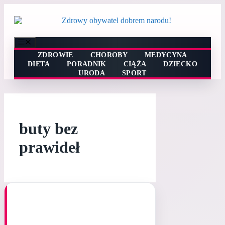
Przejdź
do
treści
Menu
ZDROWIE
CHOROBY
MEDYCYNA
DIETA
PORADNIK
CIĄŻA
DZIECKO
URODA
SPORT
buty bez
prawideł