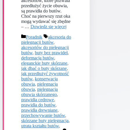
akcesoriów, które pozwala
przedłużyć życie obuwia,
są prawidła do butów.
Choć na pierwszy rzut oka
mogą wydawać się zbędne
– …
Dowiedz się więcej
Kategorie
Tagi
Poradnik
akcesoria do
pielęgnacji butów
,
akcesoriów do pielęgnacji
butów
,
buty bez prawideł
,
deformacja butów
,
eleganckie buty skórzane
,
jak dbać o buty skórzane
,
jak przedłużyć żywotność
butów
,
konserwacja
obuwia
,
pielęgnacja
obuwia
,
pielęgnacja
obuwia skórzanego
,
prawidła cedrowe
,
prawidła do butów
,
prawidła drewniane
,
przechowywanie butów
,
skórzane buty pielęgnacja
,
utrata kształtu butów
,