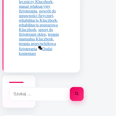
leczniczy Kluczbork
,
masaż relaksacyjny
fizjoterapia
,
powrót do
sprawności fizycznej
,
rehabilitacja Kluczbork
,
rehabilitacja pourazowa
Kluczbork
,
sprzęt do
fizjoterapii sklep
,
terapia
manualna Kluczbork
,
terapia przeciwbólowa
fizjoterapia
Dodaj
komentarz
Szukaj: