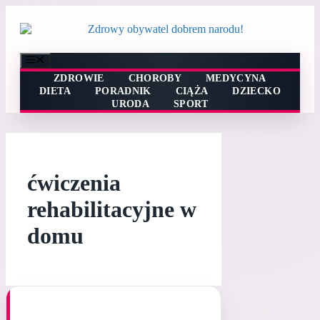
Przejdź
do
treści
Menu
ZDROWIE
CHOROBY
MEDYCYNA
DIETA
PORADNIK
CIĄŻA
DZIECKO
URODA
SPORT
ćwiczenia
rehabilitacyjne w
domu