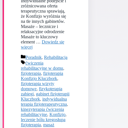
Indywidualne podejście i
zróżnicowana oferta
terapeutyczna sprawiają,
że Konfizjo wyróżnia się
na tle innych gabinetów.
Masaże – lecznicze i
relaksacyjne odrodzenie
Masaże to kluczowy
element …
Dowiedz się
więcej
Kategorie
Poradnik
,
Rehabilitacja
Tagi
ćwiczenia
rehabilitacyjne w domu
,
fizjoterapia
,
fizjoterapia
Konfizjo Kluczbork
,
fizjoterapia wizyty
domowe
,
fizykoterapia
zabiegi
,
gabinet fizjoterapii
Kluczbork
,
indywidualna
terapia fizjoterapeutyczna
,
kinezyterapia ćwiczenia
rehabilitacyjne
,
Konfizjo
,
leczenie bólu kręgosłupa
fizjoterapia
,
masaż