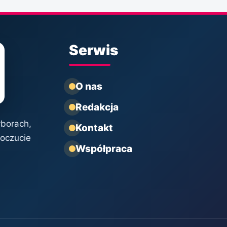
Serwis
O nas
Redakcja
yborach,
Kontakt
poczucie
Współpraca