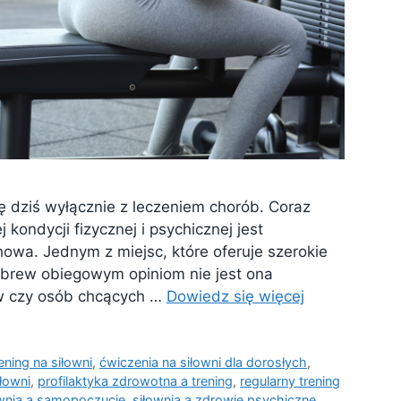
ię dziś wyłącznie z leczeniem chorób. Coraz
kondycji fizycznej i psychicznej jest
howa. Jednym z miejsc, które oferuje szerokie
 Wbrew obiegowym opiniom nie jest ona
w czy osób chcących …
Dowiedz się więcej
ening na siłowni
,
ćwiczenia na siłowni dla dorosłych
,
iłowni
,
profilaktyka zdrowotna a trening
,
regularny trening
ownia a samopoczucie
,
siłownia a zdrowie psychiczne
,