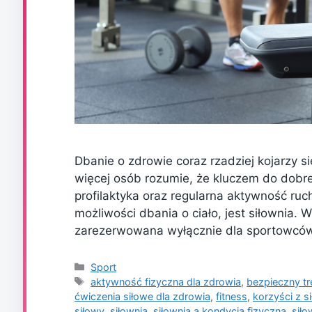
Dbanie o zdrowie coraz rzadziej kojarzy s
więcej osób rozumie, że kluczem do dobrej 
profilaktyka oraz regularna aktywność ruc
możliwości dbania o ciało, jest siłownia.
zarezerwowana wyłącznie dla sportowcó
Kategorie
Sport
Tagi
aktywność fizyczna dla zdrowia
,
bezpieczny tr
ćwiczenia siłowe dla zdrowia
,
fitness
,
korzyści z s
siłowy
,
siłownia
,
siłownia a kondycja fizyczna
,
sił