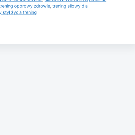
trening oporowy zdrowie
,
trening siłowy dla
 styl życia trening