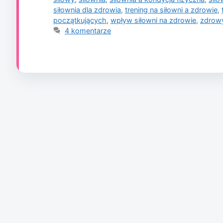
siłownia dla zdrowia
,
trening na siłowni a zdrowie
,
początkujących
,
wpływ siłowni na zdrowie
,
zdrowy
4 komentarze