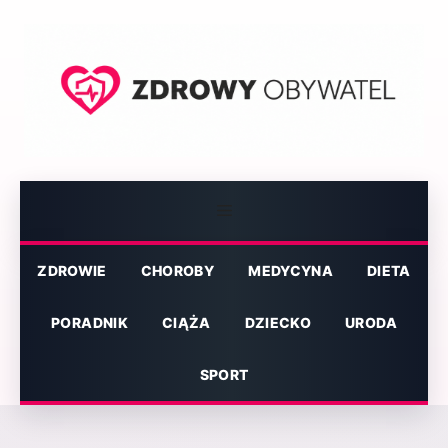
Przejdź
do
treści
Menu
ZDROWIE
CHOROBY
MEDYCYNA
DIETA
PORADNIK
CIĄŻA
DZIECKO
URODA
SPORT