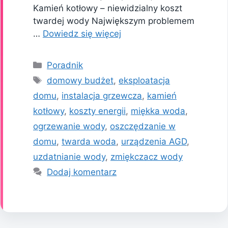
Kamień kotłowy – niewidzialny koszt
twardej wody Największym problemem
…
Dowiedz się więcej
Kategorie
Poradnik
Tagi
domowy budżet
,
eksploatacja
domu
,
instalacja grzewcza
,
kamień
kotłowy
,
koszty energii
,
miękka woda
,
ogrzewanie wody
,
oszczędzanie w
domu
,
twarda woda
,
urządzenia AGD
,
uzdatnianie wody
,
zmiękczacz wody
Dodaj komentarz