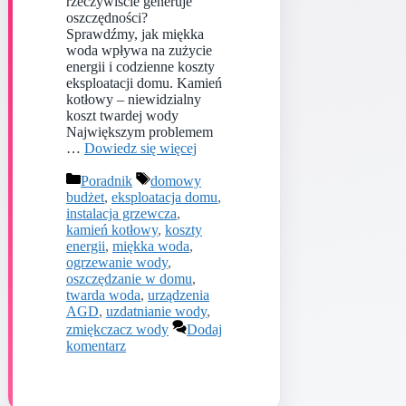
rzeczywiście generuje
oszczędności?
Sprawdźmy, jak miękka
woda wpływa na zużycie
energii i codzienne koszty
eksploatacji domu. Kamień
kotłowy – niewidzialny
koszt twardej wody
Największym problemem
…
Dowiedz się więcej
Kategorie
Tagi
Poradnik
domowy
budżet
,
eksploatacja domu
,
instalacja grzewcza
,
kamień kotłowy
,
koszty
energii
,
miękka woda
,
ogrzewanie wody
,
oszczędzanie w domu
,
twarda woda
,
urządzenia
AGD
,
uzdatnianie wody
,
zmiękczacz wody
Dodaj
komentarz