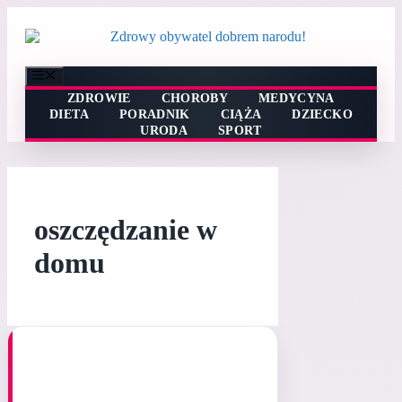
Przejdź
do
treści
Menu
ZDROWIE
CHOROBY
MEDYCYNA
DIETA
PORADNIK
CIĄŻA
DZIECKO
URODA
SPORT
oszczędzanie w
domu