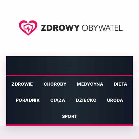
Przejdź
do
treści
Menu
ZDROWIE
CHOROBY
MEDYCYNA
DIETA
PORADNIK
CIĄŻA
DZIECKO
URODA
SPORT