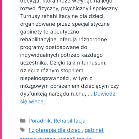
decyzja, która może wpłynąć na jego
rozwój fizyczny, psychiczny i społeczny.
Turnusy rehabilitacyjne dla dzieci,
organizowane przez specjalistyczne
gabinety terapeutyczno-
rehabilitacyjne, oferują różnorodne
programy dostosowane do
indywidualnych potrzeb każdego
uczestnika. Dzięki takim turnusom,
dzieci z różnym stopniem
niepełnosprawności, w tym z
mózgowym porażeniem dziecięcym czy
dysfunkcją narządu ruchu, …
Dowiedz
się więcej
Kategorie
Poradnik
,
Rehabilitacja
Tagi
fizjoterapia dla dzieci
,
gabinet