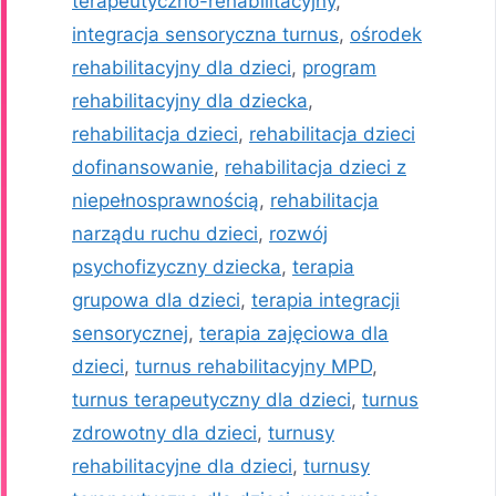
terapeutyczno-rehabilitacyjny
,
integracja sensoryczna turnus
,
ośrodek
rehabilitacyjny dla dzieci
,
program
rehabilitacyjny dla dziecka
,
rehabilitacja dzieci
,
rehabilitacja dzieci
dofinansowanie
,
rehabilitacja dzieci z
niepełnosprawnością
,
rehabilitacja
narządu ruchu dzieci
,
rozwój
psychofizyczny dziecka
,
terapia
grupowa dla dzieci
,
terapia integracji
sensorycznej
,
terapia zajęciowa dla
dzieci
,
turnus rehabilitacyjny MPD
,
turnus terapeutyczny dla dzieci
,
turnus
zdrowotny dla dzieci
,
turnusy
rehabilitacyjne dla dzieci
,
turnusy