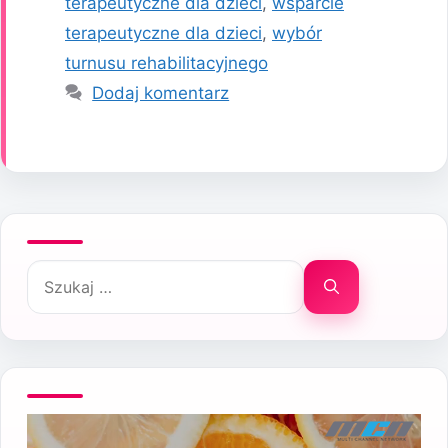
terapeutyczne dla dzieci
,
wsparcie
terapeutyczne dla dzieci
,
wybór
turnusu rehabilitacyjnego
Dodaj komentarz
Szukaj: