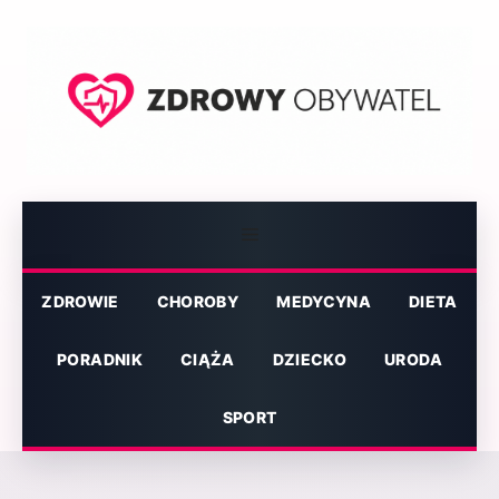
Przejdź
do
treści
Menu
ZDROWIE
CHOROBY
MEDYCYNA
DIETA
PORADNIK
CIĄŻA
DZIECKO
URODA
SPORT