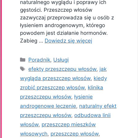
naturalnego wyglądu i poprawy ich
gęstości. Przeszczep włosów
zazwyczaj przeprowadza się u osób z
łysieniem androgenowym, którego
powodem jest działanie hormonów.
Zabieg …
Dowiedz się więcej
Kategorie
Poradnik
,
Usługi
Tagi
efekty przeszczepu włosów
,
jak
wygląda przeszczep włosów
,
kiedy
zrobić przeszczep włosów
,
klinika
przeszczepu włosów
,
łysienie
androgenowe leczenie
,
naturalny efekt
przeszczepu włosów
,
odbudowa linii
włosów
,
przeszczep mieszków
włosowych
,
przeszczep włosów
,