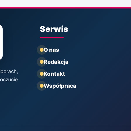
Serwis
O nas
Redakcja
yborach,
Kontakt
poczucie
Współpraca