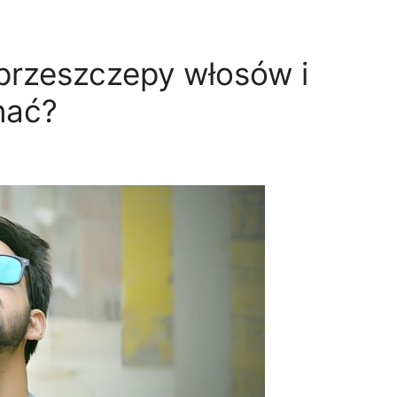
 przeszczepy włosów i
nać?