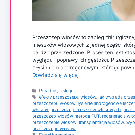
Przeszczep włosów to zabieg chirurgiczny
mieszków włosowych z jednej części skóry
bardzo przerzedzone. Proces ten jest sto
wyglądu i poprawy ich gęstości. Przeszc
z łysieniem androgenowym, którego powo
Dowiedz się więcej
Kategorie
Poradnik
,
Usługi
Tagi
efekty przeszczepu włosów
,
jak wygląda prze
przeszczepu włosów
,
łysienie androgenowe leczen
włosów
,
przeszczep mieszków włosowych
,
prze
przeszczep włosów metoda FUT
,
regeneracja wł
przeszczepie włosów
,
transplantacja włosów
,
wyp
przeszczepu włosów
Dodaj komentarz