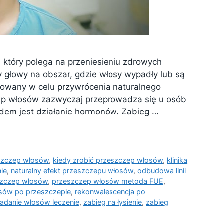
, który polega na przeniesieniu zdrowych
 głowy na obszar, gdzie włosy wypadły lub są
sowany w celu przywrócenia naturalnego
zep włosów zazwyczaj przeprowadza się u osób
dem jest działanie hormonów. Zabieg …
szczep włosów
,
kiedy zrobić przeszczep włosów
,
klinika
ie
,
naturalny efekt przeszczepu włosów
,
odbudowa linii
szczep włosów
,
przeszczep włosów metoda FUE
,
osów po przeszczepie
,
rekonwalescencja po
adanie włosów leczenie
,
zabieg na łysienie
,
zabieg