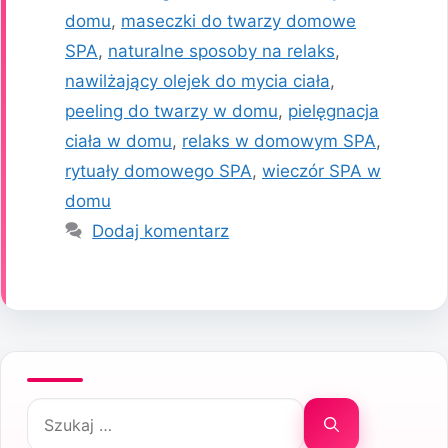
domu
,
maseczki do twarzy domowe
SPA
,
naturalne sposoby na relaks
,
nawilżający olejek do mycia ciała
,
peeling do twarzy w domu
,
pielęgnacja
ciała w domu
,
relaks w domowym SPA
,
rytuały domowego SPA
,
wieczór SPA w
domu
Dodaj komentarz
Szukaj: