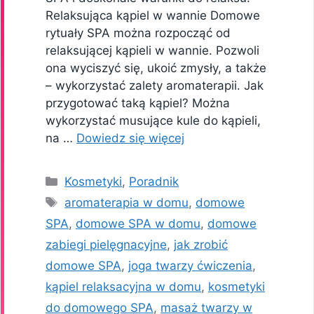
Relaksująca kąpiel w wannie Domowe
rytuały SPA można rozpocząć od
relaksującej kąpieli w wannie. Pozwoli
ona wyciszyć się, ukoić zmysły, a także
– wykorzystać zalety aromaterapii. Jak
przygotować taką kąpiel? Można
wykorzystać musujące kule do kąpieli,
na …
Dowiedz się więcej
Kategorie
Kosmetyki
,
Poradnik
Tagi
aromaterapia w domu
,
domowe
SPA
,
domowe SPA w domu
,
domowe
zabiegi pielęgnacyjne
,
jak zrobić
domowe SPA
,
joga twarzy ćwiczenia
,
kąpiel relaksacyjna w domu
,
kosmetyki
do domowego SPA
,
masaż twarzy w