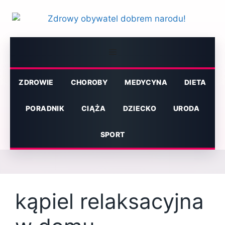
Przejdź
do
treści
Menu
ZDROWIE
CHOROBY
MEDYCYNA
DIETA
PORADNIK
CIĄŻA
DZIECKO
URODA
SPORT
kąpiel relaksacyjna