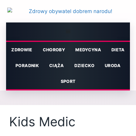
Przejdź
do
treści
Menu
ZDROWIE
CHOROBY
MEDYCYNA
DIETA
PORADNIK
CIĄŻA
DZIECKO
URODA
SPORT
Kids Medic