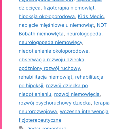
dziecięca
,
fizjoterapia niemowląt
,
hipoksja okołoporodowa
,
Kids Medic
,
napięcie mięśniowe u niemowląt
,
NDT
Bobath niemowlęta
,
neurologopeda
,
neurologopeda niemowlęcy
,
niedotlenienie okołoporodowe
,
obserwacja rozwoju dziecka
,
opóźniony rozwój ruchowy
,
rehabilitacja niemowląt
,
rehabilitacja
po hipoksji
,
rozwój dziecka po
niedotlenieniu
,
rozwój niemowlęcia
,
rozwój psychoruchowy dziecka
,
terapia
neurorozwojowa
,
wczesna interwencja
fizjoterapeutyczna
Dodaj komentarz