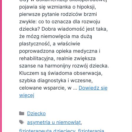
pojawia się wzmianka o hipoksji,
pierwsze pytanie rodziców brzmi
zwykle: co to oznacza dla rozwoju
dziecka? Dobra wiadomość jest taka,
że mózg niemowlęcia ma dużą
plastyczność, a właściwie
poprowadzona opieka medyczna i
rehabilitacyjna, realnie zwiększa
szanse na harmonijny rozwój dziecka.
Kluczem są świadoma obserwacja,
szybka diagnostyka i wczesne,
celowane wsparcie, w …
Dowiedz się
więcej
Kategorie
Dziecko
Tagi
asymetria u niemowląt
,
fizjoterapeuta dziecięcy
,
fizjoterapia