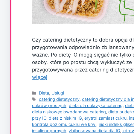
Czy catering dietetyczny to dobra opcja d
przygotowania odpowiednio zbilansowanyc
ważne. Po dietę IO mogą sięgać nie tylko 
osoby, które po prostu chcą wykluczyć ze
przygotowywana przez catering dietetyczn
więcej
Kategorie
Dieta
,
Usługi
Tagi
catering dietetyczny
,
catering dietetyczny dla 
cukrów prostych
,
dieta dla cukrzyka catering
,
diet
dieta niskowęglowodanowa catering
,
dieta pudełk
przy IO
,
dieta z niskim IG
,
erytrol zamiast cukru
,
in
kontrola poziomu cukru we krwi
,
niski indeks glik
insulinoopornych
,
zbilansowana dieta dla IO
,
zdrow