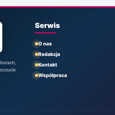
Serwis
O nas
Redakcja
yborach,
Kontakt
poczucie
Współpraca