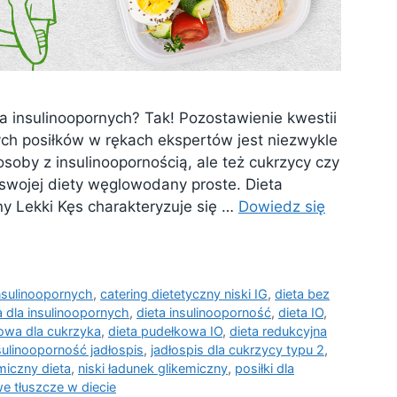
la insulinoopornych? Tak! Pozostawienie kwestii
h posiłków w rękach ekspertów jest niezwykle
osoby z insulinoopornością, ale też cukrzycy czy
 swojej diety węglowodany proste. Dieta
y Lekki Kęs charakteryzuje się …
Dowiedz się
insulinoopornych
,
catering dietetyczny niski IG
,
dieta bez
a dla insulinoopornych
,
dieta insulinooporność
,
dieta IO
,
owa dla cukrzyka
,
dieta pudełkowa IO
,
dieta redukcyjna
sulinooporność jadłospis
,
jadłospis dla cukrzycy typu 2
,
emiczny dieta
,
niski ładunek glikemiczny
,
posiłki dla
e tłuszcze w diecie